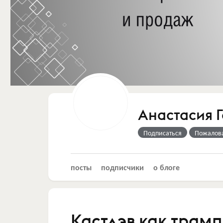
Анастасия 
Подписаться
Пожалов
посты
подписчики
о блоге
Кастдэв как трам