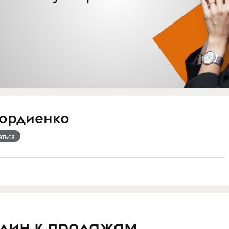
Гордиенко
аться
плин к продажам