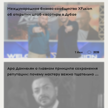
Международное бизнес-сообщество XFusion
об открытии штаб-квартиры в Дубае
1 Июл
2039
Ара Даниелян о главном принципе сохранения
репутации: почему мастеру важно тщательно ...