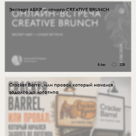
Эксперт АБКР — спикер CREATIVE BRUNCH
6 Авг
328
Cracker Barrel, или провал который начался
задолго до логотипа