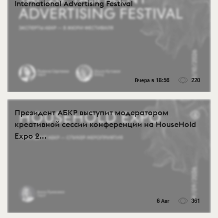
International Advertising Festival
Вчера в 18:56
220
Президент АБКР выступит модератором
креативной сессии конференции на HouseHold
Expo 2...
6 Авг
361