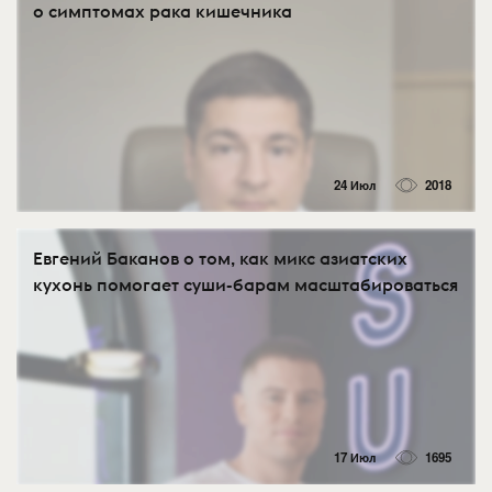
о симптомах рака кишечника
24 Июл
2018
Евгений Баканов о том, как микс азиатских
кухонь помогает суши-барам масштабироваться
17 Июл
1695