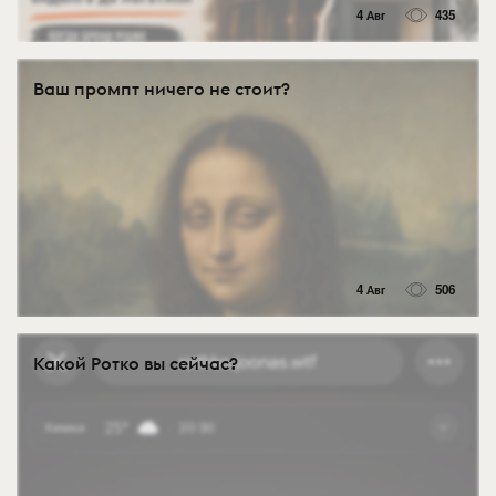
4 Авг
435
Ваш промпт ничего не стоит?
4 Авг
506
Какой Ротко вы сейчас?