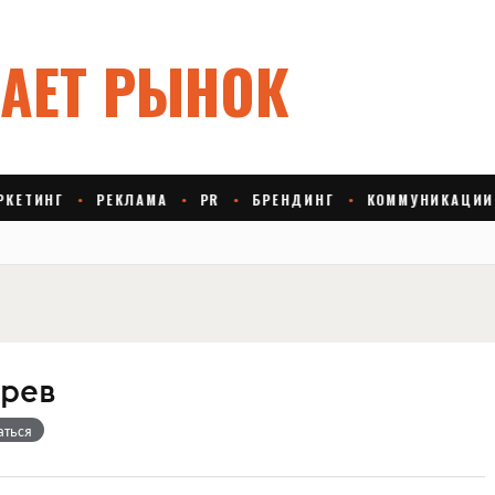
ырев
аться