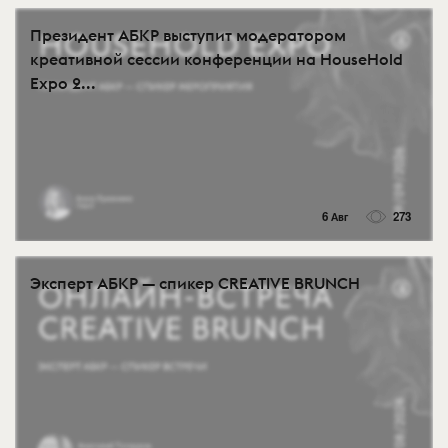
Президент АБКР выступит модератором
креативной сессии конференции на HouseHold
Expo 2...
6 Авг
273
Эксперт АБКР — спикер CREATIVE BRUNCH