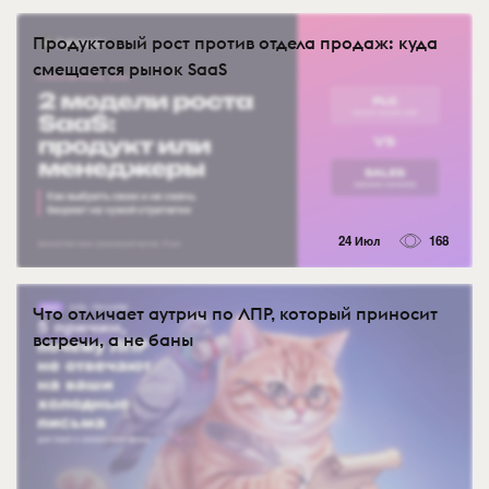
Продуктовый рост против отдела продаж: куда
смещается рынок SaaS
24 Июл
168
Что отличает аутрич по ЛПР, который приносит
встречи, а не баны