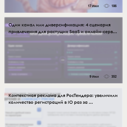
17 Июл
186
Один канал или диверсификация: 4 сценария
привлечения для растущих SaaS и онлайн-серв...
9 Июл
352
Контекстная реклама для РосТендера: увеличили
количество регистраций в 10 раз за ...