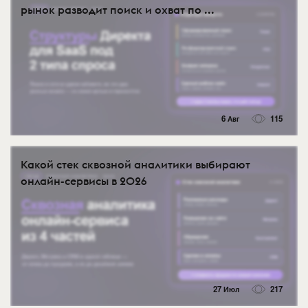
рынок разводит поиск и охват по ...
6 Авг
115
Какой стек сквозной аналитики выбирают
онлайн-сервисы в 2026
27 Июл
217