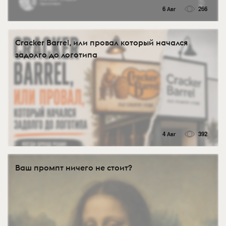
6 Авг
266
Cracker Barrel, или провал который начался
задолго до логотипа
4 Авг
392
Ваш промпт ничего не стоит?