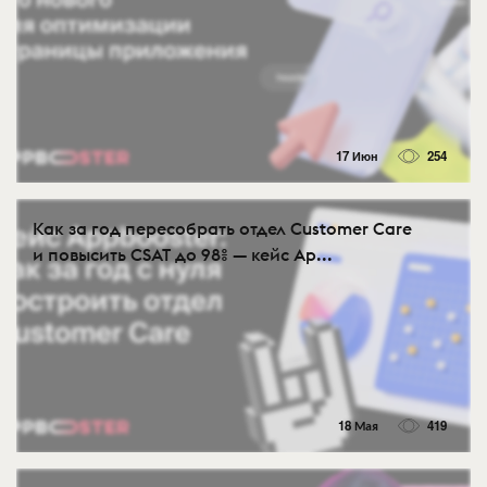
17 Июн
254
Как за год пересобрать отдел Customer Care
и повысить CSAT до 98% — кейс Ap...
18 Мая
419