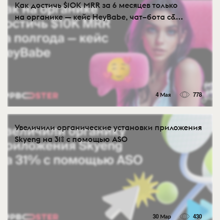
Как достичь $10K MRR за 6 месяцев только
на органике — кейс HeyBabe, чат–бота с&...
4 Мая
778
Увеличили органические установки приложения
Skyeng на 31% с помощью ASO
30 Мар
430