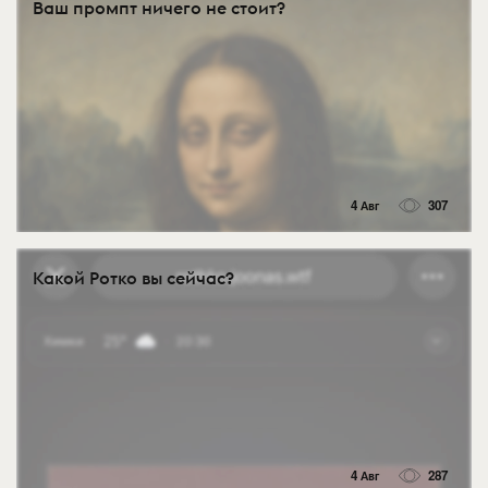
Ваш промпт ничего не стоит?
4 Авг
307
Какой Ротко вы сейчас?
4 Авг
287