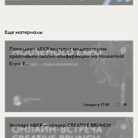
Еще материалы
Президент АБКР выступит модератором
креативной сессии конференции на HouseHold
Expo 2...
Сегодня в 17:54
54
Эксперт АБКР — спикер CREATIVE BRUNCH