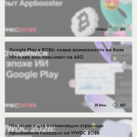
10 Июл
251
Google Play в 2026: новые возможности на базе
ИИ и как они повлияют на ASO
25 Июн
687
Что нового для оптимизации страницы
приложения показали на WWDC 2026