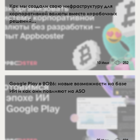
Как мы создали свою инфраструктуру для
корпоративной валюты вместо коробочных
решений...
10 Июл
252
Google Play в 2026: новые возможности на базе
ИИ и как они повлияют на ASO