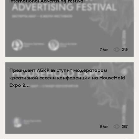
International Advertising Festival
7 Авг
249
Президент АБКР выступит модератором
креативной сессии конференции на HouseHold
Expo 2...
6 Авг
387