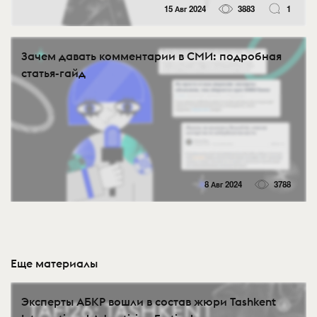
15 Авг 2024
3883
1
Зачем давать комментарии в СМИ: подробная
статья-гайд
8 Авг 2024
3788
Еще материалы
Эксперты АБКР вошли в состав жюри Tashkent