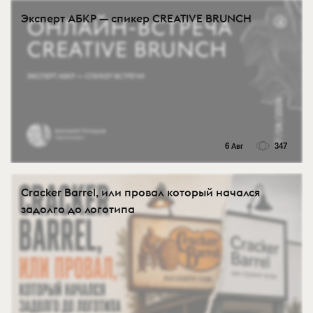
Эксперт АБКР — спикер CREATIVE BRUNCH
6 Авг
347
Cracker Barrel, или провал который начался
задолго до логотипа