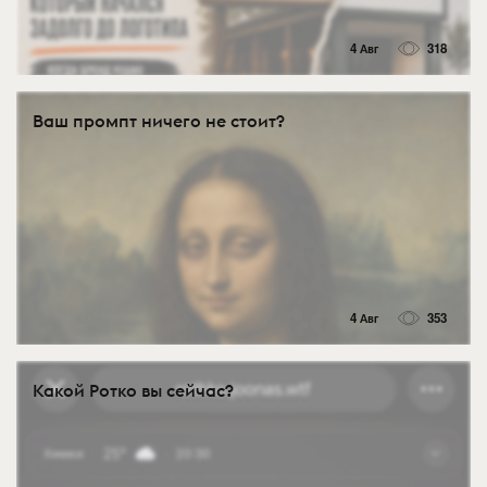
4 Авг
318
Ваш промпт ничего не стоит?
4 Авг
353
Какой Ротко вы сейчас?