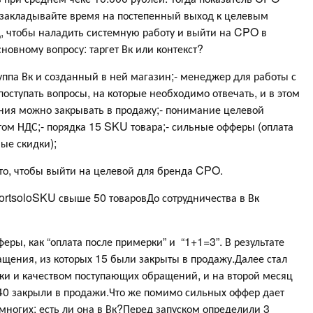
 закладывайте время на постепенный выход к целевым
д, чтобы наладить системную работу и выйти на CPO в
овному вопросу: таргет Вк или контекст?
уппа Вк и созданный в ней магазин;- менеджер для работы с
поступать вопросы, на которые необходимо отвечать, и в этом
ния можно закрывать в продажу;- понимание целевой
етом НДС;- порядка 15 SKU товара;- сильные офферы (оплата
ые скидки);
 то, чтобы выйти на целевой для бренда CPO.
ortsoloSKU свыше 50 товаровДо сотрудничества в Вк
еры, как “оплата после примерки” и “1+1=3”. В результате
ащения, из которых 15 были закрыты в продажу.Далее стал
ки и качеством поступающих обращений, и на второй месяц
 40 закрыли в продажи.Что же помимо сильных оффер дает
 многих: есть ли она в Вк?Перед запуском определили 3