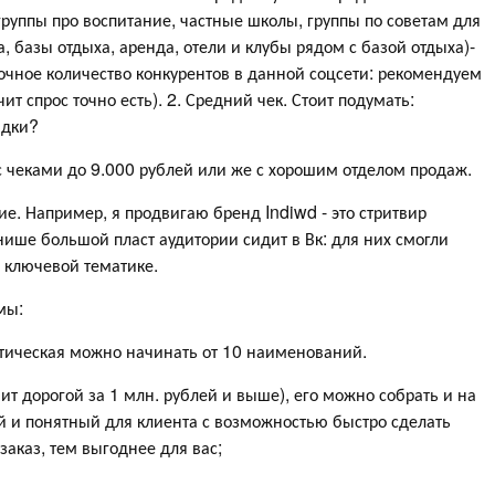
группы про воспитание, частные школы, группы по советам для
 базы отдыха, аренда, отели и клубы рядом с базой отдыха)-
точное количество конкурентов в данной соцсети: рекомендуем
ит спрос точно есть). 2. Средний чек. Стоит подумать:
адки?
с чеками до 9.000 рублей или же с хорошим отделом продаж.
е. Например, я продвигаю бренд Indiwd - это стритвир
 нише большой пласт аудитории сидит в Вк: для них смогли
 ключевой тематике.
мы:
атическая можно начинать от 10 наименований.
чит дорогой за 1 млн. рублей и выше), его можно собрать и на
ой и понятный для клиента с возможностью быстро сделать
заказ, тем выгоднее для вас;