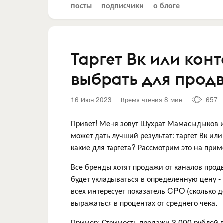
посты
подписчики
о блоге
Таргет Вк или кон
выбрать для прод
16 Июн 2023
Время чтения 8 мин
657
Привет! Меня зовут Шухрат Мамасыдыков и 
может дать лучший результат: таргет Вк ил
какие для таргета? Рассмотрим это на при
Все бренды хотят продажи от каналов прод
будет укладываться в определенную цену - 
всех интересует показатель CPO (сколько д
выражаться в процентах от среднего чека.
Пример: Стоимость продажи 3.000 рублей в