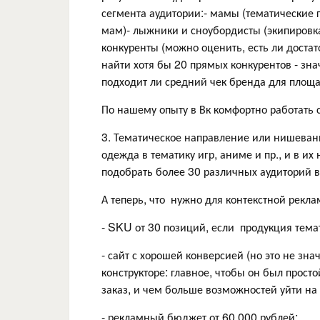
сегмента аудитории:- мамы (тематические 
мам)- лыжники и сноубордисты (экипировка,
конкуренты (можно оценить, есть ли доста
найти хотя бы 20 прямых конкурентов - знач
подходит ли средний чек бренда для площ
По нашему опыту в Вк комфортно работать 
3. Тематическое направление или нишевани
одежда в тематику игр, аниме и пр., и в их
подобрать более 30 различных аудиторий в
А теперь, что нужно для контекстной рекла
- SKU от 30 позиций, если продукция тем
- сайт с хорошей конверсией (но это не зна
конструкторе: главное, чтобы он был прост
заказ, и чем больше возможностей уйти на 
- рекламный бюджет от 60.000 рублей;