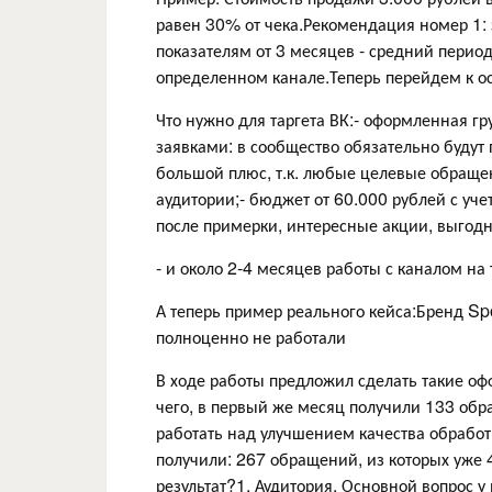
равен 30% от чека.Рекомендация номер 1:
показателям от 3 месяцев - средний перио
определенном канале.Теперь перейдем к осн
Что нужно для таргета ВК:- оформленная гр
заявками: в сообщество обязательно будут 
большой плюс, т.к. любые целевые обраще
аудитории;- бюджет от 60.000 рублей с уч
после примерки, интересные акции, выгодн
- и около 2-4 месяцев работы с каналом на
А теперь пример реального кейса:Бренд Sp
полноценно не работали
В ходе работы предложил сделать такие офф
чего, в первый же месяц получили 133 обр
работать над улучшением качества обработ
получили: 267 обращений, из которых уже
результат?1. Аудитория. Основной вопрос у