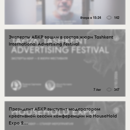
Вчера в 15:24
142
Эксперты АБКР вошли в состав жюри Tashkent
International Advertising Festival
7 Авг
347
Президент АБКР выступит модератором
креативной сессии конференции на HouseHold
Expo 2...