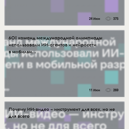
24 Июн
375
60% команд международной олимпиады
использовали ИИ-агентов и нейросети
в мобильн...
11 Июн
269
Почему ИИ-видео – инструмент для всех, но не
для всего