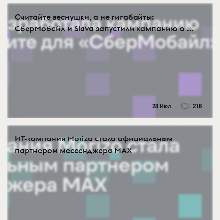
Считайте веснушки, а не гигабайты:
СберМобайл и Slava запустили кампанию о ...
28 Июл
216
ИТ-компания Morizo стала официальным
партнером мессенджера MAX