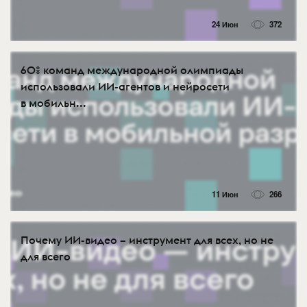
24 Июн
372
60% команд международной олимпиады
использовали ИИ-агентов и нейросети
в мобильн...
11 Июн
266
Почему ИИ-видео – инструмент для всех, но не
для всего