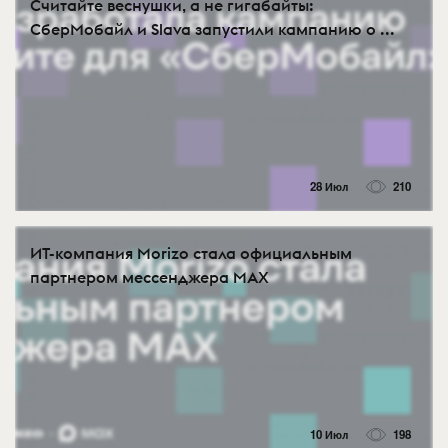
Считайте веснушки, а не гигабайты:
СберМобайл и Slava запустили кампанию о ...
28 Июл
210
ИТ-компания Morizo стала официальным
партнером мессенджера MAX
10 Июл
198