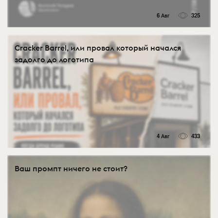
6 Авг
325
Cracker Barrel, или провал который начался
задолго до логотипа
4 Авг
433
Ваш промпт ничего не стоит?