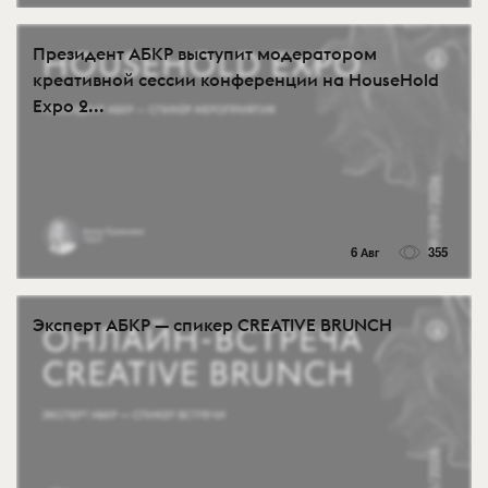
Президент АБКР выступит модератором
креативной сессии конференции на HouseHold
Expo 2...
6 Авг
355
Эксперт АБКР — спикер CREATIVE BRUNCH