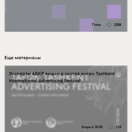
7 Мая
2289
Еще материалы
Эксперты АБКР вошли в состав жюри Tashkent
International Advertising Festival
Вчера в 18:56
218