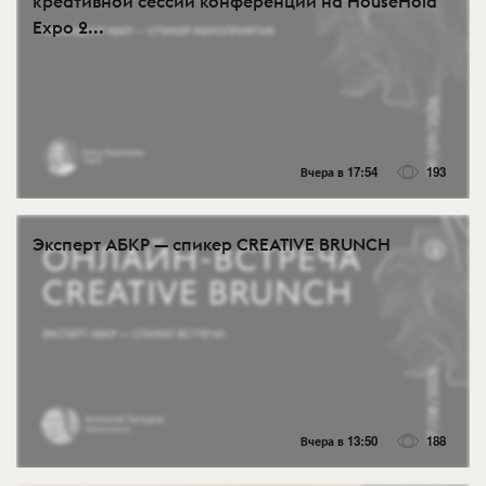
креативной сессии конференции на HouseHold
Expo 2...
Вчера в 17:54
193
Эксперт АБКР — спикер CREATIVE BRUNCH
Вчера в 13:50
188