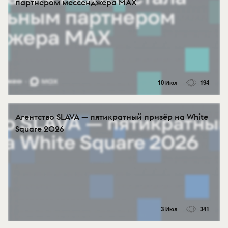
партнером мессенджера MAX
10 Июл
194
Агентство SLAVA — пятикратный призёр на White
Square 2026
3 Июл
341