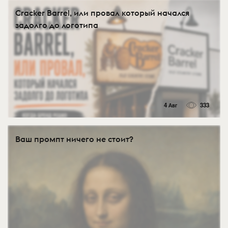
Cracker Barrel, или провал который начался
задолго до логотипа
4 Авг
333
Ваш промпт ничего не стоит?