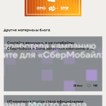
Другие материалы блога
Считайте веснушки, а не гигабайты:
СберМобайл и Slava запустили кампанию о ...
28 Июл
199
ИТ-компания Morizo стала официальным