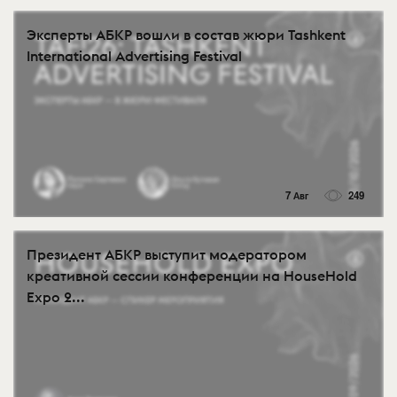
Эксперты АБКР вошли в состав жюри Tashkent
International Advertising Festival
7 Авг
249
Президент АБКР выступит модератором
креативной сессии конференции на HouseHold
Expo 2...