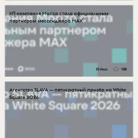
ИТ-компания Morizo стала официальным
партнером мессенджера MAX
10 Июл
198
Агентство SLAVA — пятикратный призёр на White
Square 2026