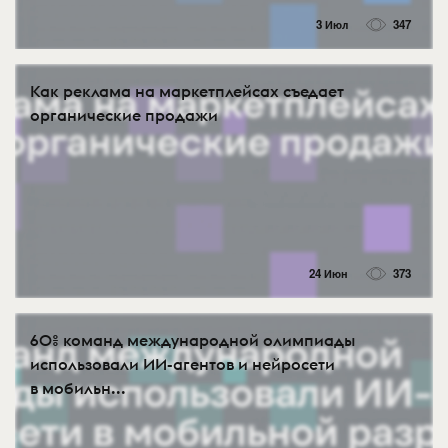
3 Июл
347
Как реклама на маркетплейсах съедает
органические продажи
24 Июн
373
60% команд международной олимпиады
использовали ИИ-агентов и нейросети
в мобильн...