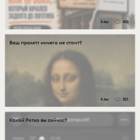
4 Авг
453
Ваш промпт ничего не стоит?
4 Авг
521
Какой Ротко вы сейчас?