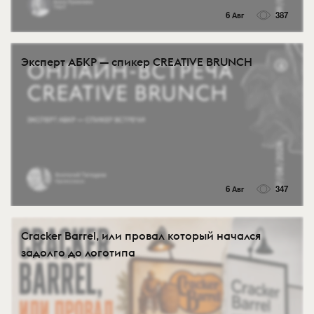
6 Авг
387
Эксперт АБКР — спикер CREATIVE BRUNCH
6 Авг
347
Cracker Barrel, или провал который начался
задолго до логотипа