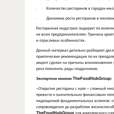
· Количество ресторанов в городах-милл
· Динамика роста ресторанов в миллион
Ресторанная индустрия лидирует по количес
не всем предпринимателям. Причина кроет
и отраслевых особенностях.
Данный материал детально разбирает деся
практические рекомендации по их преодол
акцент сделан на причины возникновения 
риск пополнить ряды неудачников.
Экспертное мнение TheFoodHubGroup:
«Открытие ресторана с нуля – сложный мн
привести к значительным финансовым поте
недооценкой фундаментальных аспектов: от
сопровождения до разработки жизнеспосо
TheFoodHubGroup
для комплексного соп