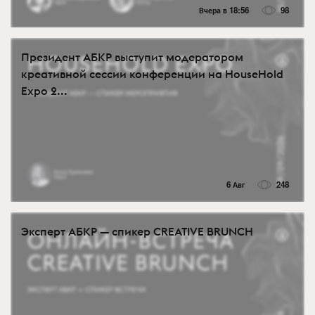
Вчера в 18:56
98
Президент АБКР выступит модератором
креативной сессии конференции на HouseHold
Expo 2...
6 Авг
248
Эксперт АБКР — спикер CREATIVE BRUNCH