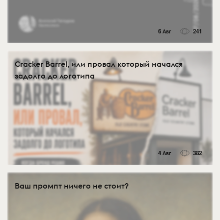
6 Авг
241
Cracker Barrel, или провал который начался
задолго до логотипа
4 Авг
382
Ваш промпт ничего не стоит?