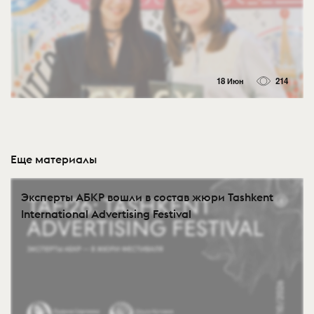
18 Июн
214
Еще материалы
Эксперты АБКР вошли в состав жюри Tashkent
International Advertising Festival