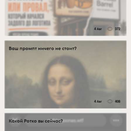
4 Авг
372
Ваш промпт ничего не стоит?
4 Авг
408
Какой Ротко вы сейчас?