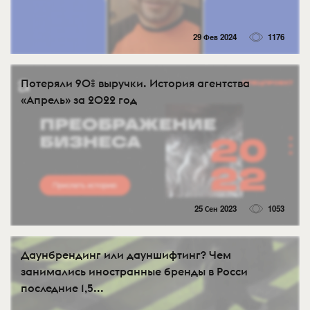
29 Фев 2024
1176
Потеряли 90% выручки. История агентства
«Апрель» за 2022 год
25 Сен 2023
1053
Даунбрендинг или дауншифтинг? Чем
занимались иностранные бренды в Росси
последние 1,5...