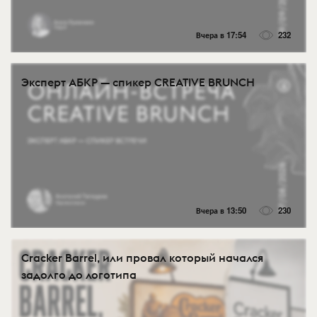
Вчера в 17:54
232
Эксперт АБКР — спикер CREATIVE BRUNCH
Вчера в 13:50
230
Cracker Barrel, или провал который начался
задолго до логотипа