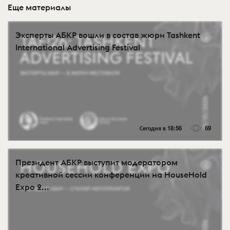
Еще материалы
Эксперты АБКР вошли в состав жюри Tashkent
International Advertising Festival
Сегодня в 18:56
69
Президент АБКР выступит модератором
креативной сессии конференции на HouseHold
Expo 2...