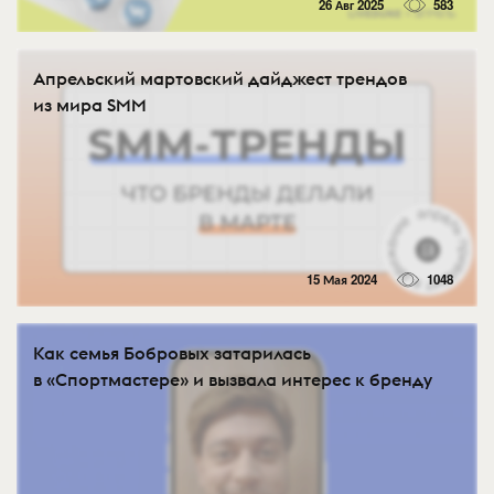
26 Авг 2025
583
Апрельский мартовский дайджест трендов
из мира SMM
15 Мая 2024
1048
Как семья Бобровых затарилась
в «Спортмастере» и вызвала интерес к бренду