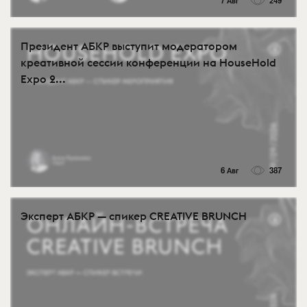
7 Авг
249
Президент АБКР выступит модератором
креативной сессии конференции на HouseHold
Expo 2...
6 Авг
387
Эксперт АБКР — спикер CREATIVE BRUNCH