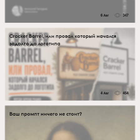
6 Авг
347
Cracker Barrel, или провал который начался
задолго до логотипа
4 Авг
454
Ваш промпт ничего не стоит?