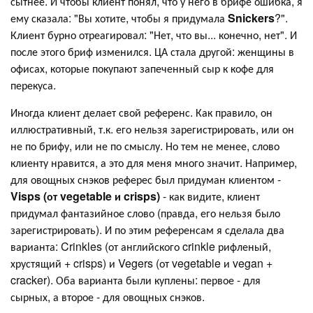
сытнее. И чтобы клиент понял, что у него в брифе ошибка, я
ему сказала: "Вы хотите, чтобы я придумала
Snickers
?".
Клиент бурно отреагировал: "Нет, что вы... конечно, нет". И
после этого бриф изменился. ЦА стала другой: женщины в
офисах, которые покупают запеченный сыр к кофе для
перекуса.
Иногда клиент делает свой референс. Как правило, он
иллюстративный, т.к. его нельзя зарегистрировать, или он
не по брифу, или не по смыслу. Но тем не менее, слово
клиенту нравится, а это для меня много значит. Например,
для овощных снэков реферес был придуман клиентом -
Visps (от vegetable и crisps)
- как видите, клиент
придумал фантазийное слово (правда, его нельзя было
зарегистрировать). И по этим референсам я сделала два
варианта: Crinkles (от английского crinkle рифленый,
хрустящий + crisps) и Vegers (от vegetable и vegan +
cracker). Оба варианта были куплены: первое - для
сырных, а второе - для овощных снэков.