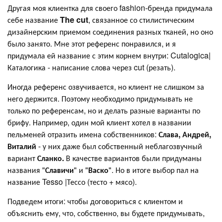
Другая моя клиентка для своего fashion-бренда придумала
себе название
The cut
, связанное со стилистическим
дизайнерским приемом соединения разных тканей, но оно
было занято. Мне этот референс понравился, и я
придумала ей название с этим корнем внутри: Cutalogica|
Каталогика - написание слова через cut (резать).
Иногда референс озвучивается, но клиент не слишком за
него держится. Поэтому необходимо придумывать не
только по референсам, но и делать разные варианты по
брифу. Например, один мой клиент хотел в названии
пельменей отразить имена собственников:
Слава, Андрей,
Виталий
- у них даже был собственный неблагозвучный
вариант
Сланко.
В качестве вариантов были придуманы
названия "
Славичи
" и "
Васко
". Но в итоге выбор пал на
название Tesso |Тессо (тесто + мясо).
Подведем итоги: чтобы договориться с клиентом и
объяснить ему, что, собственно, вы будете придумывать,