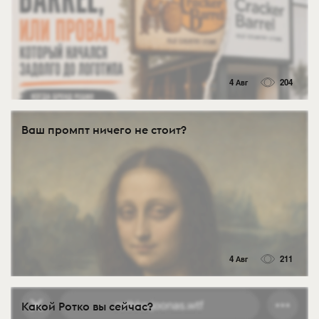
4 Авг
204
Ваш промпт ничего не стоит?
4 Авг
211
Какой Ротко вы сейчас?