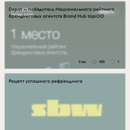
Depot — победитель Национального рейтинга
брендинговых агентств Brand Hub top100
3 Авг
433
1
Рецепт успешного рефрендинга