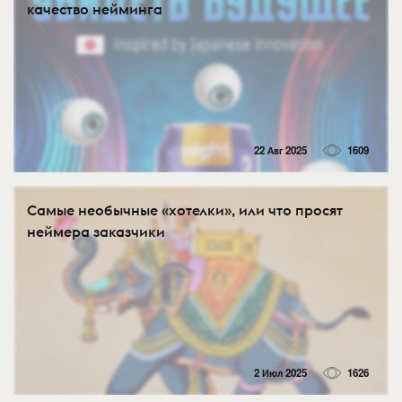
качество нейминга
22 Авг 2025
1609
Самые необычные «хотелки», или что просят
неймера заказчики
2 Июл 2025
1626