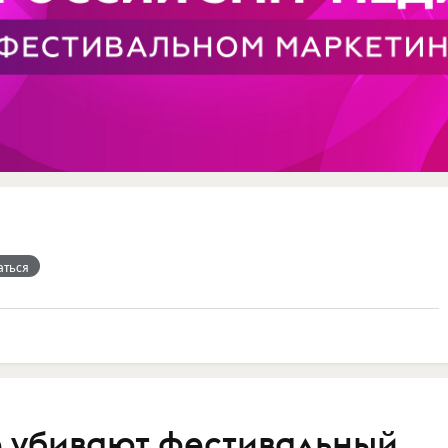
аться
е убивают фестивальный