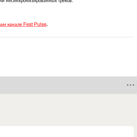
ли несинхронизированных треков.
рам канале Fest Pulse
.