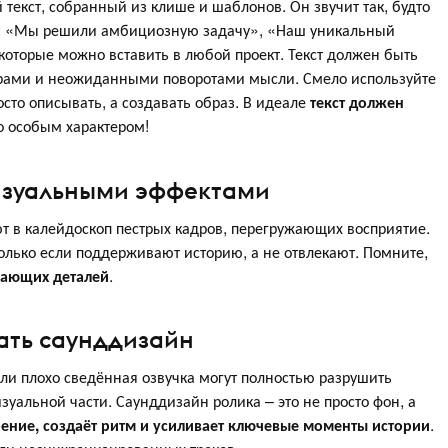
текст, собранный из клише и шаблонов. Он звучит так, будто
ов: «Мы решили амбициозную задачу», «Наш уникальный
, которые можно вставить в любой проект. Текст должен быть
орами и неожиданными поворотами мысли. Смело используйте
осто описывать, а создавать образ. В идеале
текст должен
о особым характером!
визуальными эффектами
т в калейдоскоп пестрых кадров, перегружающих восприятие.
лько если поддерживают историю, а не отвлекают. Помните,
кающих деталей
.
ать саунддизайн
ли плохо сведённая озвучка могут полностью разрушить
изуальной части. Саунддизайн ролика – это не просто фон, а
оение, создаёт ритм и усиливает ключевые моменты истории
.