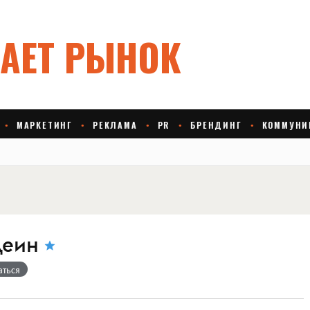
деин
аться