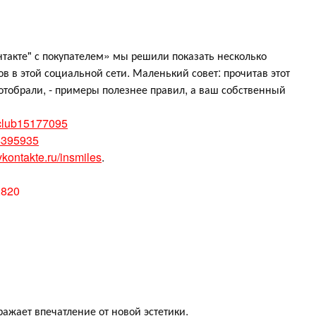
нтакте" с покупателем» мы решили показать несколько
 в этой социальной сети. Маленький совет: прочитав этот
 отобрали, - примеры полезнее правил, а ваш собственный
/club15177095
14395935
vkontakte.ru/insmiles
.
2820
тражает впечатление от новой эстетики.