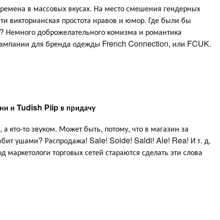
времена в массовых вкусах. На место смешения гендерных
ти викторианская простота нравов и юмор. Где были бы
а? Немного доброжелательного комизма и романтика
й кампании для бренда одежды French Connection, или FCUK.
ни и Tudish Piip в придачу
 а кто-то звуком. Может быть, потому, что в магазин за
т ушами? Распродажа! Sale! Solde! Saldi! Ale! Rea! И т. д.
д маркетологи торговых сетей стараются сделать эти слова