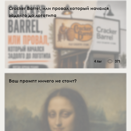
Cracker Barrel, или провал который начался
задолго до логотипа
4 Авг
371
Ваш промпт ничего не стоит?