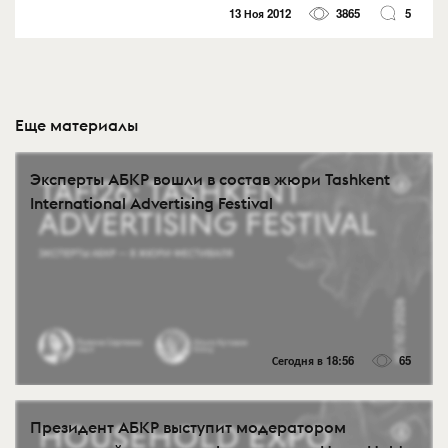
13 Ноя 2012
3865
5
Еще материалы
Эксперты АБКР вошли в состав жюри Tashkent
International Advertising Festival
Сегодня в 18:56
65
Президент АБКР выступит модератором