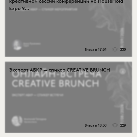
креативной сессии конференции на HouseHold
Expo 2...
Вчера в 17:54
230
Эксперт АБКР — спикер CREATIVE BRUNCH
Вчера в 13:50
229