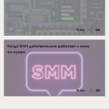
10 Фев
696
Когда SMM действительно работает и кому
он нужен
30 Янв
682