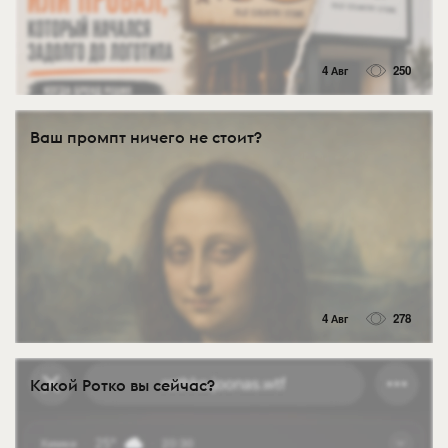
4 Авг
250
Ваш промпт ничего не стоит?
4 Авг
278
Какой Ротко вы сейчас?