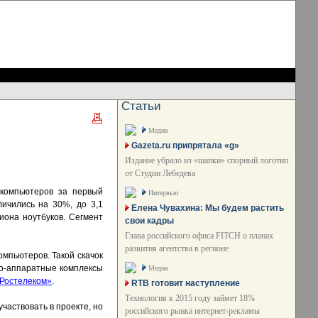
Статьи
Медиа
Gazeta.ru припрятала «g»
Издание убрало из «шапки» спорный логотип
от Студии Лебедева
 компьютеров за первый
Интервью
ичились на 30%, до 3,1
Елена Чувахина: Мы будем растить
иона ноутбуков. Сегмент
свои кадры
Глава российского офиса FITCH о планах
развития агентства в регионе
омпьютеров. Такой скачок
о-аппаратные комплексы
Медиа
Ростелеком»
.
RTB готовит наступление
Технология к 2015 году займет 18%
частвовать в проекте, но
российского рынка интернет-рекламы