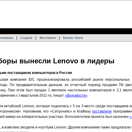
|
|
|
кономика
Социум
Фестивали
Бизнес-блоги
боры вынесли Lenovo в лидеры
тьим поставщиком компьютеров в России
ьская компания IDC проанализировала российский рынок персональных
 года. По предварительным данным, за отчетный период продажи ПК увел
ниц. При этом был продан 1 миллион настольных компьютеров и 2,1 милл
сравнению с I кварталом 2011-го, пишут
«Ведомости»
.
 китайской Lenovo, которая поднялась с 5 на 3 место среди поставщиков к
итрониксом». Напомним, что «Ситроникс» и Kraftway
поставляли
программн
 веб-камер на избирательных участках. Исполнителем проекта был назначен
«
 в комплекс входили и ноутбуки Lenovo. Другим компаниям также предлагали у