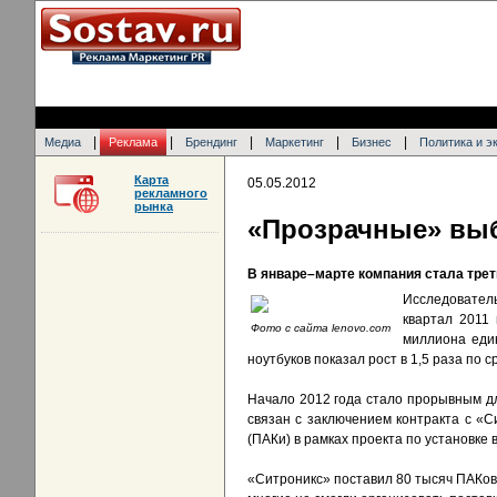
|
|
|
|
|
Медиа
Реклама
Брендинг
Маркетинг
Бизнес
Политика и э
Карта
05.05.2012
рекламного
рынка
«Прозрачные» вы
В январе–марте компания стала тре
Исследовател
квартал 2011
Фото с сайта lenovo.com
миллиона еди
ноутбуков показал рост в 1,5 раза по 
Начало 2012 года стало прорывным для
связан с заключением контракта с «С
(ПАКи) в рамках проекта по установке
«Ситроникс» поставил 80 тысяч ПАКов,