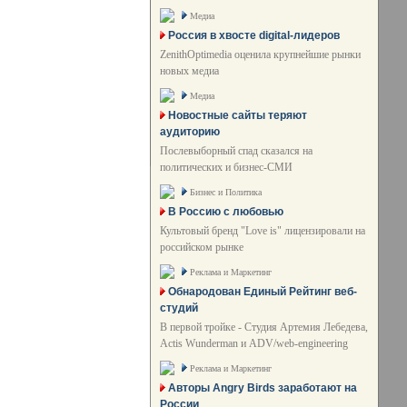
Медиа
Россия в хвосте digital-лидеров
ZenithOptimedia оценила крупнейшие рынки
новых медиа
Медиа
Новостные сайты теряют
аудиторию
Послевыборный спад сказался на
политических и бизнес-СМИ
Бизнес и Политика
В Россию с любовью
Культовый бренд "Love is" лицензировали на
российском рынке
Реклама и Маркетинг
Обнародован Единый Рейтинг веб-
студий
В первой тройке - Студия Артемия Лебедева,
Actis Wunderman и ADV/web-engineering
Реклама и Маркетинг
Авторы Angry Birds заработают на
России