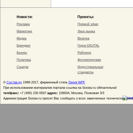
Новости:
Проекты:
Реклама
Прямой эфир
Маркетинг
Лицо рынка
Медиа
Визитка
Брендинг
Герои DIGITAL
Бизнес
Рейтинги
Политика
Фоторепортажи
Социум
Индустриальные
стандарты
©
Состав.ру
1998-2017, фирменный стиль
Depot WPF
При использовании материалов портала ссылка на Sostav.ru обязательна!
тел/факс:
+7 (495) 230 0597
адрес:
109004, Москва, Полковая 3/3
Администрация Sostav.ru просит Вас сообщать о всех замеченных технических неп