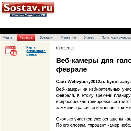
|
|
|
|
|
Медиа
Реклама
Брендинг
Маркетинг
Бизнес
Политика и эконом
Карта
03.02.2012
рекламного
рынка
Веб-камеры для гол
феврале
Сайт Webvybory2012.ru будет запу
Веб-камеры на избирательных учас
февраля. К этому времени планиру
всероссийская тренировка состоитс
замминистра связи и массовых ком
Сколько участков уже оснащены кам
По его словам, «процент камер неб