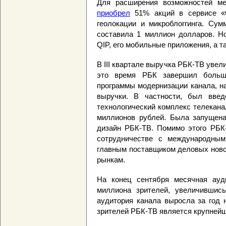
Для расширения возможностей м
приобрел
51% акций в сервисе «О
геолокации и микроблоггинга. Сум
составила 1 миллион долларов. Н
QIP, его мобильные приложения, а та
В III квартале выручка РБК-ТВ увел
это время РБК завершил больш
программы модернизации канала, н
выручки. В частности, был вве
технологический комплекс телекана
миллионов рублей. Была запущена
дизайн РБК-ТВ. Помимо этого РБК
сотрудничестве с международным
главным поставщиком деловых ново
рынкам.
На конец сентября месячная ауд
миллиона зрителей, увеличившис
аудитория канала выросла за год 
зрителей РБК-ТВ является крупней