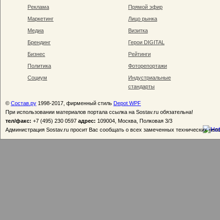
Реклама
Прямой эфир
Маркетинг
Лицо рынка
Медиа
Визитка
Брендинг
Герои DIGITAL
Бизнес
Рейтинги
Политика
Фоторепортажи
Социум
Индустриальные
стандарты
©
Состав.ру
1998-2017, фирменный стиль
Depot WPF
При использовании материалов портала ссылка на Sostav.ru обязательна!
тел/факс:
+7 (495) 230 0597
адрес:
109004, Москва, Полковая 3/3
Администрация Sostav.ru просит Вас сообщать о всех замеченных технических неп