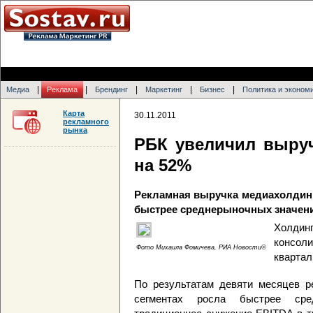
|
|
|
|
|
Медиа
Реклама
Брендинг
Маркетинг
Бизнес
Политика и эконом
Карта
30.11.2011
рекламного
рынка
РБК увеличил выруч
на 52%
Рекламная выручка медиахолдинга
быстрее среднерыночных значен
Холд
консоли
Фото Михаила Фомичева, РИА Новости©
квартал
По результатам девяти месяцев р
сегментах росла быстрее сре