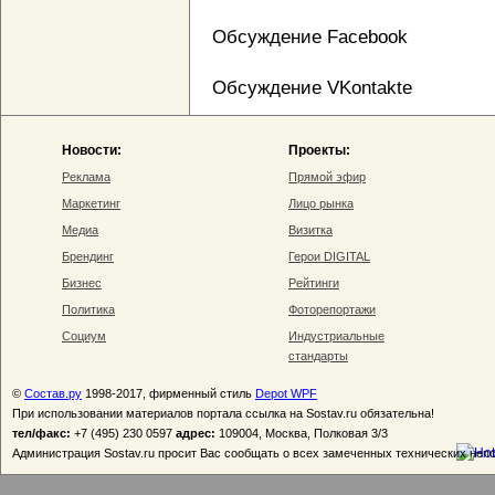
Обсуждение Facebook
Обсуждение VKontakte
Новости:
Проекты:
Реклама
Прямой эфир
Маркетинг
Лицо рынка
Медиа
Визитка
Брендинг
Герои DIGITAL
Бизнес
Рейтинги
Политика
Фоторепортажи
Социум
Индустриальные
стандарты
©
Состав.ру
1998-2017, фирменный стиль
Depot WPF
При использовании материалов портала ссылка на Sostav.ru обязательна!
тел/факс:
+7 (495) 230 0597
адрес:
109004, Москва, Полковая 3/3
Администрация Sostav.ru просит Вас сообщать о всех замеченных технических неп