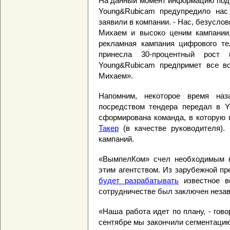
На данный момент информацию под
Young&Rubicam предупредило нас 
заявили в компании. - Нас, безусло
Михаем и высоко ценим кампании,
рекламная кампания цифрового те
принесла 30-процентный рост
Young&Rubicam предпримет все в
Михаем».
Напомним, некоторое время наз
посредством тендера передал в Y
сформирована команда, в котору
Такер
(в качестве руководителя).
кампаний.
«ВымпелКом» счел необходимым н
этим агентством. Из зарубежной пр
будет разрабатывать
известное в
сотрудничестве был заключен незав
«Наша работа идет по плану, - го
сентябре мы закончили сегментацию