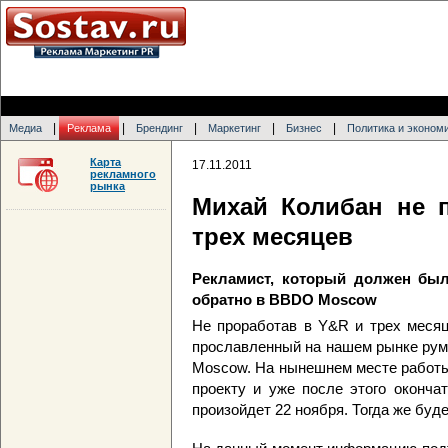
|
|
|
|
|
Медиа
Реклама
Брендинг
Маркетинг
Бизнес
Политика и эконом
Карта
17.11.2011
рекламного
рынка
Михай Колибан не 
трех месяцев
Рекламист, который должен был
обратно в BBDO Moscow
Не проработав в Y&R и трех меся
прославленный на нашем рынке рум
Moscow. На нынешнем месте работы
проекту и уже после этого оконча
произойдет 22 ноября. Тогда же бу