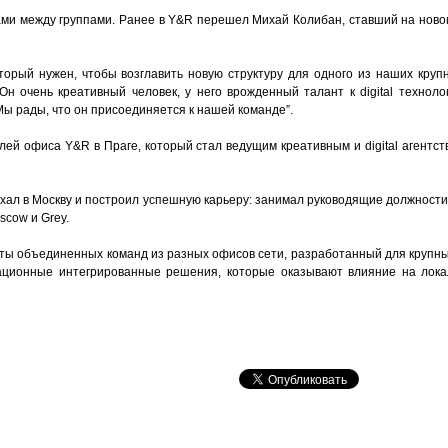
ами между группами. Ранее в Y&R перешел Михай Колибан, ставший на нов
оторый нужен, чтобы возглавить новую структуру для одного из наших кру
 Он очень креативный человек, у него врожденный талант к digital технол
ы рады, что он присоединяется к нашей команде”.
ей офиса Y&R в Праге, который стал ведущим креативным и digital агентст
ехал в Москву и построил успешную карьеру: занимал руководящие должност
scow и Grey.
ты объединенных команд из разных офисов сети, разработанный для крупных
ационные интегрированные решения, которые оказывают влияние на локал