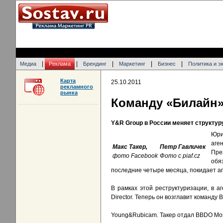
|
|
|
|
|
Медиа
Реклама
Брендинг
Маркетинг
Бизнес
Политика и э
Карта
25.10.2011
рекламного
рынка
Команду «Билайн»
Y&R Group в России меняет структуру
Юри
аге
Макс Такер,
Петр Гавличек
Пре
фото Facebook
Фото с piaf.cz
обя
последние четыре месяца, покидает аг
В рамках этой реструктуризации, в аг
Director. Теперь он возглавит команду B
Young&Rubicam. Такер отдал BBDO Mosc