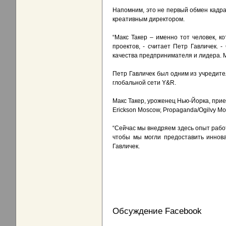
Напомним, это не первый обмен кадр
креативным директором.
“Макс Такер – именно тот человек, к
проектов, - считает Петр Гавличек. -
качества предпринимателя и лидера. М
Петр Гавличек был одним из учредител
глобальной сети Y&R.
Макс Такер, уроженец Нью-Йорка, при
Erickson Moscow, Propaganda/Ogilvy Mo
“Сейчас мы внедряем здесь опыт рабо
чтобы мы могли предоставить иннов
Гавличек.
Обсуждение Facebook