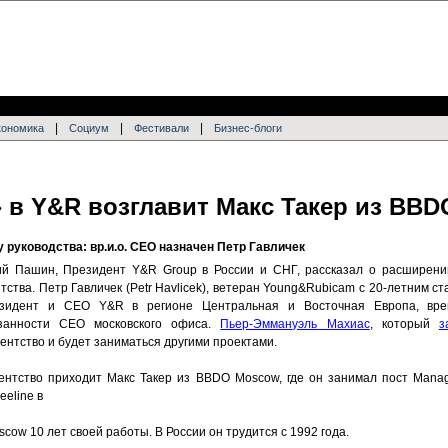
|
|
|
кономика
Социум
Фестивали
Бизнес-блоги
 в Y&R возглавит Макс Такер из BBD
 руководства: вр.и.о. CEO назначен Петр Гавличек
й Пашин, Президент Y&R Group в России и СНГ, рассказал о расширении
нтства. Петр Гавличек (Petr Havlicek), ветеран Young&Rubicam с 20-летним ст
зидент и CEO Y&R в регионе Центральная и Восточная Европа, вре
занности CEO московского офиса.
Пьер-Эммануэль Махиас
, который
з
ентство и будет заниматься другими проектами.
ентство приходит Макс Такер из BBDO Moscow, где он занимал пост Managin
eeline в
ow 10 лет своей работы. В России он трудится с 1992 года.