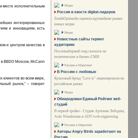
Медиа
ом месте исполнительным
Россия в хвосте digital-лидеров
ZenithOptimedia оценила крупнейшие рынки
пнейших интегрированных
новых медиа
огиям и инновациям, есть
Медиа
Новостные сайты теряют
аудиторию
вом и центром качества в
Послевыборный спад сказался на
политических и бизнес-СМИ
и в BBDO Moscow, McCann
Реклама и Маркетинг
В Россию с любовью
Культовый бренд "Love is" лицензировали на
 клиентов во всем мире,
российском рынке
ьный рынок,” – говорит
Медиа
Обнародован Единый Рейтинг веб-
студий
В первой тройке - Студия Артемия Лебедева,
Actis Wunderman и ADV/web-engineering
Реклама и Маркетинг
Авторы Angry Birds заработают на
России