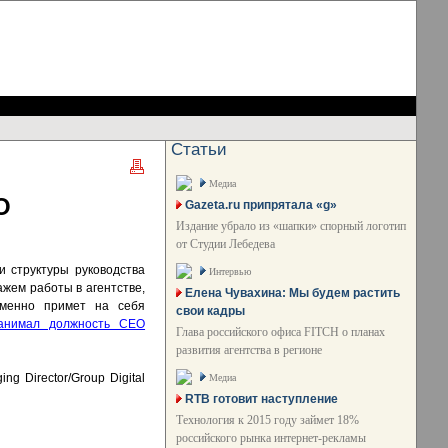
Статьи
Медиа
O
Gazeta.ru припрятала «g»
Издание убрало из «шапки» спорный логотип
от Студии Лебедева
 структуры руководства
Интервью
ажем работы в агентстве,
Елена Чувахина: Мы будем растить
менно примет на себя
свои кадры
анимал должность CEO
Глава российского офиса FITCH о планах
развития агентства в регионе
g Director/Group Digital
Медиа
RTB готовит наступление
Технология к 2015 году займет 18%
российского рынка интернет-рекламы