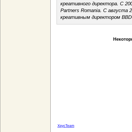
креативного директора. С 20
Partners Romania. С августа 
креативным директором BBDO
Некотор
ХрусTeam