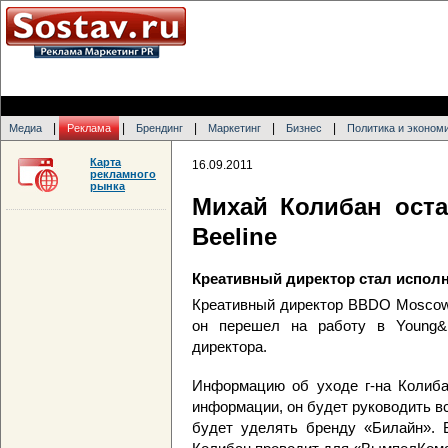
|
|
|
|
|
Медиа
Реклама
Брендинг
Маркетинг
Бизнес
Политика и эконом
Карта
16.09.2011
рекламного
рынка
Михай Колибан ост
Beeline
Креативный директор стал исполн
Креативный директор BBDO Moscow 
он перешел на работу в Young&R
директора.
Информацию об уходе г-на Колиба
информации, он будет руководить в
будет уделять бренду «Билайн». В