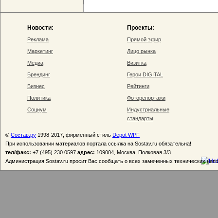
Новости:
Проекты:
Реклама
Прямой эфир
Маркетинг
Лицо рынка
Медиа
Визитка
Брендинг
Герои DIGITAL
Бизнес
Рейтинги
Политика
Фоторепортажи
Социум
Индустриальные
стандарты
©
Состав.ру
1998-2017, фирменный стиль
Depot WPF
При использовании материалов портала ссылка на Sostav.ru обязательна!
тел/факс:
+7 (495) 230 0597
адрес:
109004, Москва, Полковая 3/3
Администрация Sostav.ru просит Вас сообщать о всех замеченных технических неп