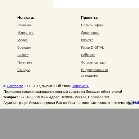
Новости:
Проекты:
Реклама
Прямой эфир
Маркетинг
Лицо рынка
Медиа
Визитка
Брендинг
Герои DIGITAL
Бизнес
Рейтинги
Политика
Фоторепортажи
Социум
Индустриальные
стандарты
©
Состав.ру
1998-2017, фирменный стиль
Depot WPF
При использовании материалов портала ссылка на Sostav.ru обязательна!
тел/факс:
+7 (495) 230 0597
адрес:
109004, Москва, Полковая 3/3
Администрация Sostav.ru просит Вас сообщать о всех замеченных технических неп