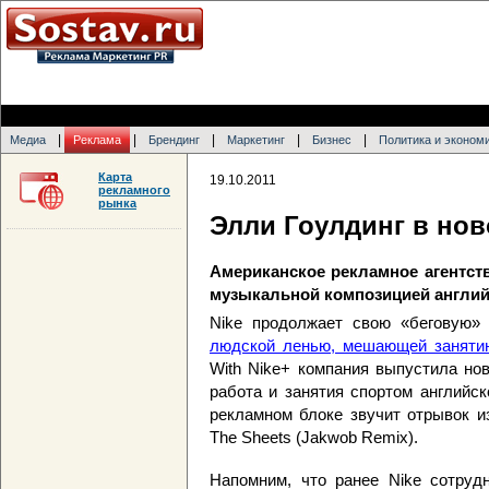
|
|
|
|
|
Медиа
Реклама
Брендинг
Маркетинг
Бизнес
Политика и эконом
Карта
19.10.2011
рекламного
рынка
Элли Гоулдинг в нов
Американское рекламное агентст
музыкальной композицией англий
Nike продолжает свою «беговую»
людской ленью, мешающей заняти
With Nike+ компания выпустила но
работа и занятия спортом английс
рекламном блоке звучит отрывок и
The Sheets (Jakwob Remix).
Напомним, что ранее Nike сотруд