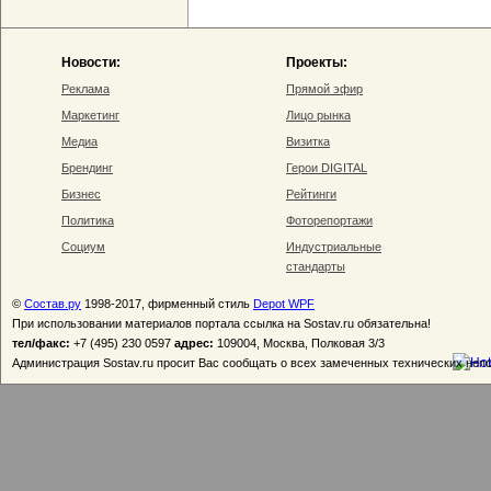
Новости:
Проекты:
Реклама
Прямой эфир
Маркетинг
Лицо рынка
Медиа
Визитка
Брендинг
Герои DIGITAL
Бизнес
Рейтинги
Политика
Фоторепортажи
Социум
Индустриальные
стандарты
©
Состав.ру
1998-2017, фирменный стиль
Depot WPF
При использовании материалов портала ссылка на Sostav.ru обязательна!
тел/факс:
+7 (495) 230 0597
адрес:
109004, Москва, Полковая 3/3
Администрация Sostav.ru просит Вас сообщать о всех замеченных технических неп