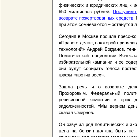
физических и юридических лиц к и
650 миллионов рублей.
Поступило
возврате пожертвованных средств
.
при этом сомневаются – останутся 
Сегодня в Москве прошла пресс-ко
«Правого дела», в которой приняли
технологий» Андрей Богданов, тен
Политической социологии Вячесл
избирательной кампании и ее содер
они будут собирать голоса протес
графы «против всех».
Зашла речь и о возврате дене
Прохоровым. Федеральный полит
ревизионной комиссии в срок 
задолженностей. «Мы вернем день
сказал Смирнов.
Он озвучил ряд политических и эк
цена на бензин должна быть не 