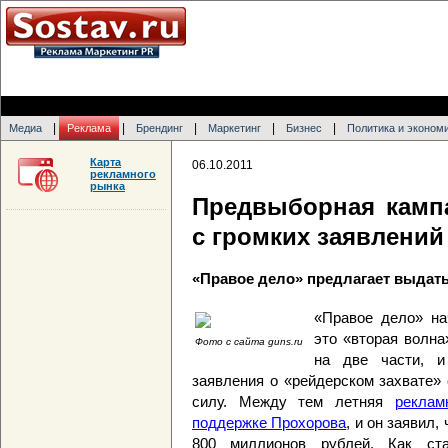
|
|
|
|
|
Медиа
Реклама
Брендинг
Маркетинг
Бизнес
Политика и эконом
Карта
06.10.2011
рекламного
рынка
Предвыборная камп
с громких заявлений
«Правое дело» предлагает выдат
«Правое дело» на
это «вторая волна
Фото с сайта guns.ru
на две части,
заявления о «рейдерском захвате»
силу. Между тем летняя
реклам
поддержке Прохорова
, и он заявил,
800 миллионов рублей. Как ста