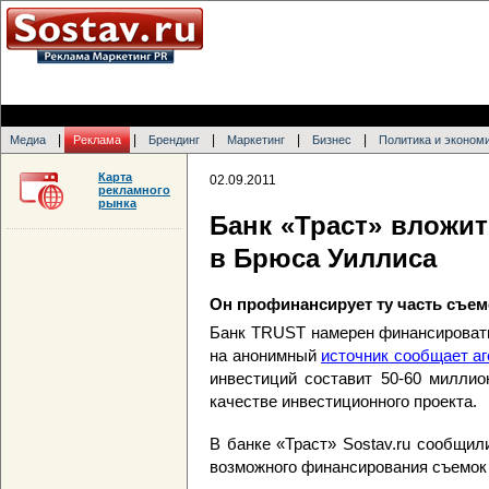
|
|
|
|
|
Медиа
Реклама
Брендинг
Маркетинг
Бизнес
Политика и эконом
Карта
02.09.2011
рекламного
рынка
Банк «Траст» вложи
в Брюса Уиллиса
Он профинансирует ту часть съем
Банк TRUST намерен финансировать
на анонимный
источник сообщает а
инвестиций составит 50-60 миллио
качестве инвестиционного проекта.
В банке «Траст» Sostav.ru сообщил
возможного финансирования съемо