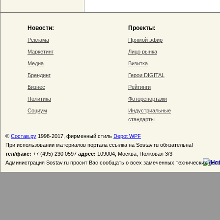
Новости:
Проекты:
Реклама
Прямой эфир
Маркетинг
Лицо рынка
Медиа
Визитка
Брендинг
Герои DIGITAL
Бизнес
Рейтинги
Политика
Фоторепортажи
Социум
Индустриальные
стандарты
©
Состав.ру
1998-2017, фирменный стиль
Depot WPF
При использовании материалов портала ссылка на Sostav.ru обязательна!
тел/факс:
+7 (495) 230 0597
адрес:
109004, Москва, Полковая 3/3
Администрация Sostav.ru просит Вас сообщать о всех замеченных технических неп