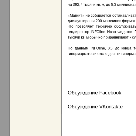
на 392,7 тысячи кв. м, до 8,3 миллиона к
«Магнит» не собирается останавливат
дискаунтеров и 200 магазинов формата
что позволяет технично обслуживат
гендиректор INFOline Иван Федяков.
тысячи кв. м обычно приравнивают к су
По данным INFOline, X5 до конца т
гипермаркетов и около десяти гиперм
Обсуждение Facebook
Обсуждение VKontakte