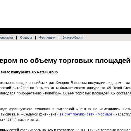
|
|
|
кономика
Социум
Фестивали
Бизнес-блоги
дером по объему торговых площадей
него конкурента Х5 Retail Group
орговые площади российских ритейлеров. В первом полугодии лидером стал
дарский ритейлер на 8 тысяч кв. м больше своего конкурента X5 Retail Gro
агодаря приобретению «Копейки». Объем торговых площадей Х5 составляе
щади французского «Ашана» и питерской «Ленты» не изменились. Сеть
4 тысяч кв. м. «Седьмой континент»
за счет покупки сети «Мосмарт»
нарастил
тиг 234,4 тысячи кв. м.
упных сетей увеличилось на 826 и составило 13 300. Общие торговые площад