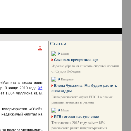
Статьи
Медиа
Gazeta.ru припрятала «g»
Издание убрало из «шапки» спорный логотип
от Студии Лебедева
Интервью
 «Магнит» с показателем
Елена Чувахина: Мы будем растить
up. В конце 2010 года
Х5
свои кадры
т 1,604 миллиона кв. м,
Глава российского офиса FITCH о планах
развития агентства в регионе
 гипермаркетов «О’кей»
Медиа
 недвижимый капитал на
RTB готовит наступление
Технология к 2015 году займет 18%
российского рынка интернет-рекламы
и за полгода увеличились