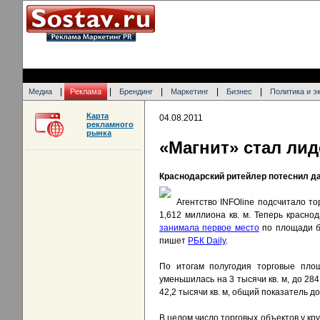
|
|
|
|
|
Медиа
Реклама
Брендинг
Маркетинг
Бизнес
Политика и э
Карта
04.08.2011
рекламного
рынка
«Магнит» стал ли
Краснодарский ритейлер потеснил дав
Агентство INFOline подсчитало т
1,612 миллиона кв. м. Теперь красно
занимала первое место
по площади бл
пишет
РБК Daily
.
По итогам полугодия торговые пло
уменьшилась на 3 тысячи кв. м, до 28
42,2 тысячи кв. м, общий показатель дос
В целом число торговых объектов у кр