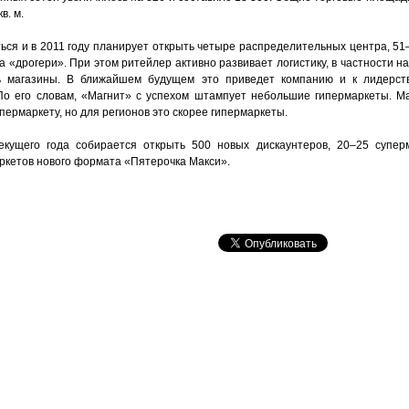
в. м.
ься и в 2011 году планирует открыть четыре распределительных центра, 51
 «дрогери». При этом ритейлер активно развивает логистику, в частности н
ь магазины. В ближайшем будущем это приведет компанию и к лидерств
 По его словам, «Магнит» с успехом штампует небольшие гипермаркеты. 
пермаркету, но для регионов это скорее гипермаркеты.
екущего года собирается открыть 500 новых дискаунтеров, 20–25 супер
аркетов нового формата «Пятерочка Макси».