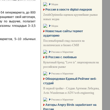
Медиа
Россия в хвосте digital-лидеров
–54 гипермаркета, до 800
ZenithOptimedia оценила крупнейшие рынки
аращивает свой автопарк,
новых медиа
у по выручке, полагает
Магазины площадью 3–3,5
Медиа
Новостные сайты теряют
аудиторию
маркетов, 5–10 обычных
Послевыборный спад сказался на
политических и бизнес-СМИ
Реклама и Маркетинг
В Россию с любовью
Культовый бренд "Love is" лицензировали на
российском рынке
Реклама и Маркетинг
Обнародован Единый Рейтинг веб-
студий
В первой тройке - Студия Артемия Лебедева,
Actis Wunderman и ADV/web-engineering
Реклама и Маркетинг
Авторы Angry Birds заработают на
России