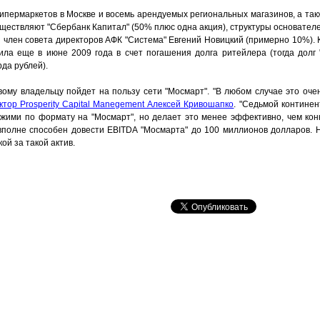
 гипермаркетов в Москве и восемь арендуемых региональных магазинов, а т
уществляют "Сбербанк Капитал" (50% плюс одна акция), структуры основате
и член совета директоров АФК "Система" Евгений Новицкий (примерно 10%).
ила еще в июне 2009 года в счет погашения долга ритейлера (тогда долг
да рублей).
вому владельцу пойдет на пользу сети "Мосмарт". "В любом случае это оче
ктор Prosperity Capital Manegement Алексей Кривошапко
. "Седьмой континен
жими по формату на "Мосмарт", но делает это менее эффективно, чем конк
в вполне способен довести EBITDA "Мосмарта" до 100 миллионов долларов. 
ой за такой актив.