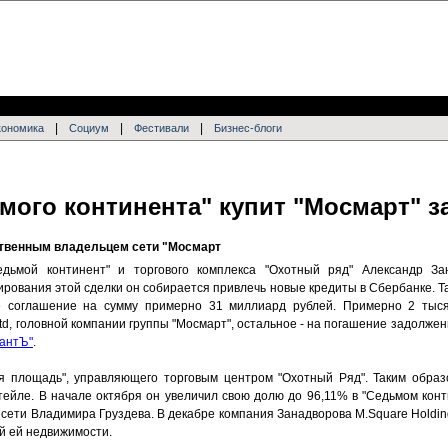
|
|
|
кономика
Социум
Фестивали
Бизнес-блоги
ого континента" купит "Мосмарт" з
ственным владельцем сети "Мосмарт
дьмой континент" и торгового комплекса "Охотный ряд" Александр За
рования этой сделки он собирается привлечь новые кредиты в Сбербанке. Та
е соглашение на сумму примерно 31 миллиард рублей. Примерно 2 тыс
Ltd, головной компании группы "Мосмарт", остальное - на погашение задолжен
антЪ"
.
 площадь", управляющего торговым центром "Охотный Ряд". Таким образ
тейле. В начале октября он увеличил свою долю до 96,11% в "Седьмом конт
сети Владимира Груздева. В декабре компания Занадворова M.Square Holdin
й ей недвижимости.