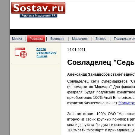
|
|
|
|
|
Медиа
Реклама
Брендинг
Маркетинг
Бизнес
Политика и э
Карта
14.01.2011
рекламного
рынка
Совладелец "Седьм
Александр Занадворов станет един
Совладелец сети супермаркетов "Се
гипермаркетов "Мосмарт". Для финанси
февраля будет подписано кредитно
приобретение 100% Anafi Enterprises 
кредитов бизнесмена, пишет
"Коммерс
Залогом станет 100% ОАО "Манежная
вторую из своих крупных покупок в ри
семьи депутата Госдумы и основателя 
100% сети "Мосмарт" и принадлежаще