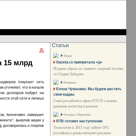
Статьи
Медиа
а 15 млрд
Gazeta.ru припрятала «g»
Издание убрало из «шапки» спорный логотип
от Студии Лебедева
надворов покупает сеть
Интервью
м уточняют, что в начале
Елена Чувахина: Мы будем растить
ячи долларов пойдет на
свои кадры
ности этой сети и личных
Глава российского офиса FITCH о планах
развития агентства в регионе
ом, бизнесмен завершит
Реклама и Маркетинг
иненте", выкупив акции у
RTB готовит наступление
g договорилась о покупке
Технология к 2015 году займет 18%
российского рынка интернет-рекламы