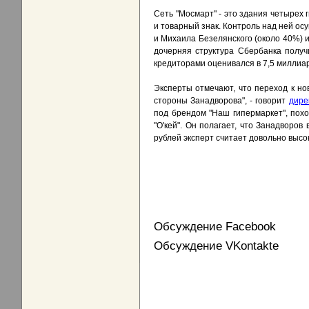
Сеть "Мосмарт" - это здания четырех
и товарный знак. Контроль над ней ос
и Михаила Безелянского (около 40%) 
дочерняя структура Сбербанка получ
кредиторами оценивался в 7,5 миллиар
Эксперты отмечают, что переход к но
стороны Занадворова", - говорит
дире
под брендом "Наш гипермаркет", похо
"О'кей". Он полагает, что Занадворо
рублей эксперт считает довольно высок
Обсуждение Facebook
Обсуждение VKontakte