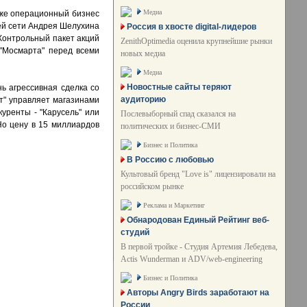
Медиа
акже операционный бизнес
лей сети Андрея Шелухина
Россия в хвосте digital-лидеров
 Контрольный пакет акций
ZenithOptimedia оценила крупнейшие рынки
 "Мосмарта" перед всеми
новых медиа
Медиа
Новостные сайты теряют
нь агрессивная сделка со
аудиторию
т" управляет магазинами
уренты - "Карусель" или
Послевыборный спад сказался на
Но цену в 15 миллиардов
политических и бизнес-СМИ
Бизнес и Политика
В Россию с любовью
Культовый бренд "Love is" лицензировали на
российском рынке
Реклама и Маркетинг
Обнародован Единый Рейтинг веб-
студий
В первой тройке - Студия Артемия Лебедева,
Actis Wunderman и ADV/web-engineering
Бизнес и Политика
Авторы Angry Birds заработают на
России