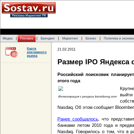
|
|
|
|
|
Медиа
Реклама
Брендинг
Маркетинг
Бизнес
Политика и эконом
Карта
21.02.2011
рекламного
рынка
Размер IPO Яндекса 
Российский поисковик планирует
этого года
Крупн
выйти
Иллюстрация с ресурса bionicbong.com
собст
Nasdaq. Об этом сообщает Bloomber
Ранее сообщалось
, что представ
банками летом 2010 года и предв
Nasdaq. Говорилось о том, что в 