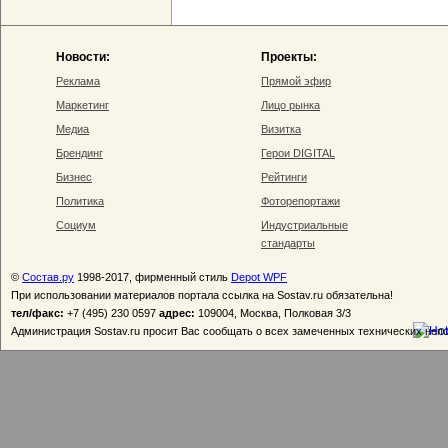
Новости:
Проекты:
Реклама
Прямой эфир
Маркетинг
Лицо рынка
Медиа
Визитка
Брендинг
Герои DIGITAL
Бизнес
Рейтинги
Политика
Фоторепортажи
Социум
Индустриальные
стандарты
©
Состав.ру
1998-2017, фирменный стиль
Depot WPF
При использовании материалов портала ссылка на Sostav.ru обязательна!
тел/факс:
+7 (495) 230 0597
адрес:
109004, Москва, Полковая 3/3
Администрация Sostav.ru просит Вас сообщать о всех замеченных технических неп