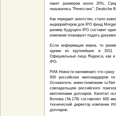
пакет размером около 20%. Сред
назывались "Ренессанс", Deutsche Ba
Как передает агентство, стало изве
андеррайтеров для IPO фонд Morgan 
размер будущего IPO составит оди
компания планирует подать докумен
Если информация верна, то разм
одним из крупнейших в 2011 г
Официальные лица Яндекса, как и
IPO.
РИА Новости напоминает, что сразу
500 российских миллиардеров п
Основатель инвесткомпании ru-Net
совладельцем российского поиск
миллионами долларов. Капитал осн
Воложа (№178) составляет 600 мил
технический директор компании И
долларов.