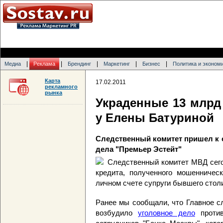
|
|
|
|
|
Медиа
Реклама
Брендинг
Маркетинг
Бизнес
Политика и эконом
Карта
17.02.2011
рекламного
рынка
Украденные 13 млрд
у Елены Батуриной
Следственный комитет пришел к 
дела "Премьер Эстейт"
Следственный комитет МВД сего
кредита, полученного мошенничес
личном счете супруги бывшего стол
Ранее мы сообщали, что Главное с
возбудило
уголовное дело
против