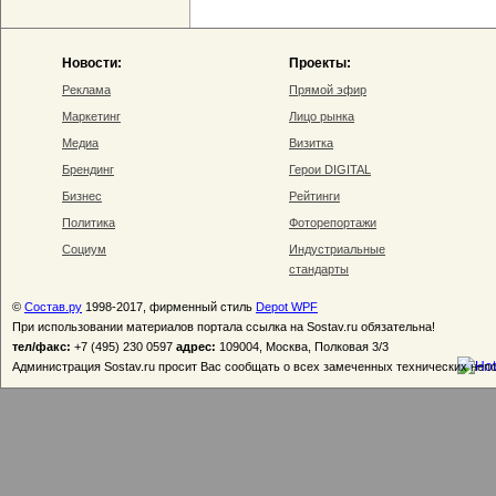
Новости:
Проекты:
Реклама
Прямой эфир
Маркетинг
Лицо рынка
Медиа
Визитка
Брендинг
Герои DIGITAL
Бизнес
Рейтинги
Политика
Фоторепортажи
Социум
Индустриальные
стандарты
©
Состав.ру
1998-2017, фирменный стиль
Depot WPF
При использовании материалов портала ссылка на Sostav.ru обязательна!
тел/факс:
+7 (495) 230 0597
адрес:
109004, Москва, Полковая 3/3
Администрация Sostav.ru просит Вас сообщать о всех замеченных технических неп