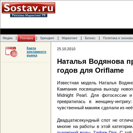
|
|
|
|
|
Медиа
Реклама
Брендинг
Маркетинг
Бизнес
Политика и эконом
Карта
25.10.2010
рекламного
рынка
Наталья Водянова пр
годов для Oriflame
Известная модель Наталья Водянов
Кампания посвящена выходу нового
Midnight Pearl. Для фотосессии и
превратилась в женщину-интригу
чувственный макияж сделали из неё
Двадцатисекундный спот не отлича
многие на работы в этой категори
туалетной воды J'adore Dior
. С той