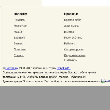
Новости:
Проекты:
Реклама
Прямой эфир
Маркетинг
Лицо рынка
Медиа
Визитка
Брендинг
Герои DIGITAL
Бизнес
Рейтинги
Политика
Фоторепортажи
Социум
Индустриальные
стандарты
©
Состав.ру
1998-2017, фирменный стиль
Depot WPF
При использовании материалов портала ссылка на Sostav.ru обязательна!
тел/факс:
+7 (495) 230 0597
адрес:
109004, Москва, Полковая 3/3
Администрация Sostav.ru просит Вас сообщать о всех замеченных технических неп