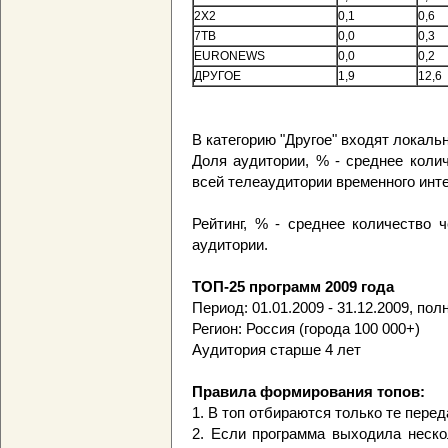
2X2
0,1
0,6
7ТВ
0,0
0,3
EURONEWS
0,0
0,2
ДРУГОЕ
1,9
12,6
В категорию "Другое" входят локаль
Доля аудитории, % - среднее коли
всей телеаудитории временного инт
Рейтинг, % - среднее количество 
аудитории.
ТОП-25 программ 2009 года
Период: 01.01.2009 - 31.12.2009, пол
Регион: Россия (города 100 000+)
Аудитория старше 4 лет
Правила формирования топов:
1. В топ отбираются только те пере
2. Если программа выходила неско