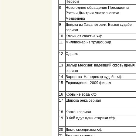
Первом
8
Новогоднее обращение Президента
России Дмитрия Анатольевича
Медведева
9
Доярка из Хацапетовки. Вызов судьбе
сериал
10
Ключи от счастья х/ф
11
Миллионер из трущоб х/ф
12
Однако
13
Вольф Мессинг: видевший сквозь время
сериал
14
Варенька. Наперекор судьбе х/ф
15
Евровидение-2009 финал
16
Кровь не вода х/ф
17
Широка река сериал
18
Капкан сериал
19
В бой идут одни старики х/ф
20
Дом с сюрпризом х/ф
21
Братаны сериал