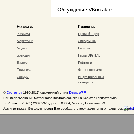
Обсуждение VKontakte
Новости:
Проекты:
Реклама
Прямой эфир
Маркетинг
Лицо рынка
Медиа
Визитка
Брендинг
Герои DIGITAL
Бизнес
Рейтинги
Политика
Фоторепортажи
Социум
Индустриальные
стандарты
©
Состав.ру
1998-2017, фирменный стиль
Depot WPF
При использовании материалов портала ссылка на Sostav.ru обязательна!
тел/факс:
+7 (495) 230 0597
адрес:
109004, Москва, Полковая 3/3
Администрация Sostav.ru просит Вас сообщать о всех замеченных технических неп