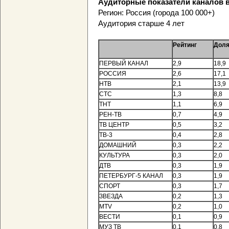
Аудиторные показатели каналов в
Регион: Россия (города 100 000+)
Аудитория старше 4 лет
Рейтинг
Доля
ПЕРВЫЙ КАНАЛ
2,9
18,9
РОССИЯ
2,6
17,1
НТВ
2,1
13,9
СТС
1,3
8,8
ТНТ
1,1
6,9
РЕН-ТВ
0,7
4,9
ТВ ЦЕНТР
0,5
3,2
ТВ-3
0,4
2,8
ДОМАШНИЙ
0,3
2,2
КУЛЬТУРА
0,3
2,0
ДТВ
0,3
1,9
ПЕТЕРБУРГ-5 КАНАЛ
0,3
1,9
СПОРТ
0,3
1,7
ЗВЕЗДА
0,2
1,3
MTV
0,2
1,0
ВЕСТИ
0,1
0,9
МУЗ ТВ
0,1
0,8