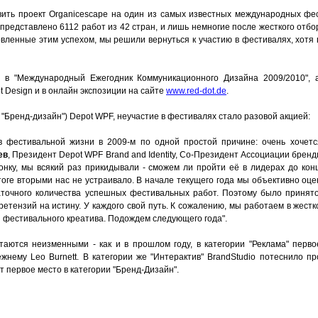
вить проект Organicescape на один из самых известных международных фе
о представлено 6112 работ из 42 стран, и лишь немногие после жесткого от
хновленные этим успехом, мы решили вернуться к участию в фестивалях, хотя 
н в "Международный Ежегодник Коммуникационного Дизайна 2009/2010", 
 Design и в онлайн экспозиции на сайте
www.red-dot.de
.
 "Бренд-дизайн") Depot WPF, неучастие в фестивалях стало разовой акцией:
в фестивальной жизни в 2009-м по одной простой причине: очень хочетс
ев
, Президент Depot WPF Brand and Identity, Со-Президент Ассоциации брен
гонку, мы всякий раз прикидывали - сможем ли пройти её в лидерах до кон
тоге вторыми нас не устраивало. В начале текущего года мы объективно оц
аточного количества успешных фестивальных работ. Поэтому было принят
етензий на истину. У каждого свой путь. К сожалению, мы работаем в жестк
фестивального креатива. Подождем следующего года".
аются неизменными - как и в прошлом году, в категории "Реклама" перв
жнему Leo Burnett. В категории же "Интерактив" BrandStudio потеснило п
ет первое место в категории "Бренд-Дизайн".