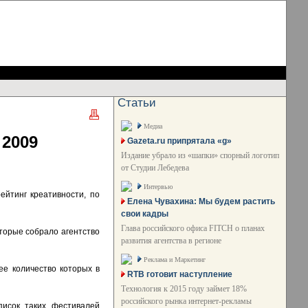
Статьи
Медиа
 2009
Gazeta.ru припрятала «g»
Издание убрало из «шапки» спорный логотип
от Студии Лебедева
Интервью
йтинг креативности, по
Елена Чувахина: Мы будем растить
свои кадры
Глава российского офиса FITCH о планах
оторые собрало агентство
развития агентства в регионе
Реклама и Маркетинг
ее количество которых в
RTB готовит наступление
Технология к 2015 году займет 18%
российского рынка интернет-рекламы
писок таких фестивалей