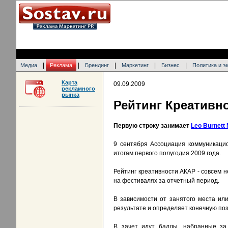
|
|
|
|
|
Медиа
Реклама
Брендинг
Маркетинг
Бизнес
Политика и э
Карта
09.09.2009
рекламного
рынка
Рейтинг Креативно
Первую строку занимает
Leo Burnett
9 сентября Ассоциация коммуникацио
итогам первого полугодия 2009 года.
Рейтинг креативности АКАР - совсем н
на фестивалях за отчетный период.
В зависимости от занятого места ил
результате и определяет конечную поз
В зачет идут баллы, набранные за