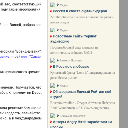
й вес, соответствующий
Медиа
 году такие мероприятия,
Россия в хвосте digital-лидеров
ZenithOptimedia оценила крупнейшие рынки
новых медиа
А Leo Burnett, набравшее
Медиа
Новостные сайты теряют
аудиторию
Послевыборный спад сказался на
тегориям "Бренд-дизайн",
политических и бизнес-СМИ
дение - рейтинг "Самая
Бизнес и Политика
В Россию с любовью
пик финансового кризиса,
Культовый бренд "Love is" лицензировали на
российском рынке
Медиа
омнение. Получается, что
Обнародован Единый Рейтинг веб-
бот. К примеру, ни Depot
студий
В первой тройке - Студия Артемия Лебедева,
Actis Wunderman и ADV/web-engineering
иняли решение больше не
а? Гордость, зазнайство,
Реклама и Маркетинг
есно, а в международном
Авторы Angry Birds заработают на
России