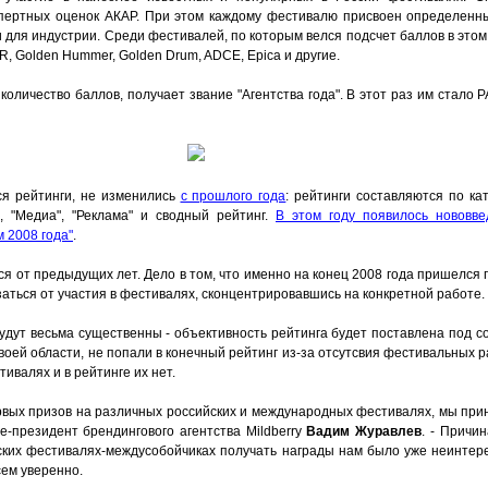
пертных оценок АКАР. При этом каждому фестивалю присвоен определенны
 для индустрии. Среди фестивалей, по которым велся подсчет баллов в этом
R, Golden Hummer, Golden Drum, ADCE, Epica и другие.
оличество баллов, получает звание "Агентства года". В этот раз им стало Р
ся рейтинги, не изменились
с прошлого года
: рейтинги составляются по ка
", "Медиа", "Реклама" и сводный рейтинг.
В этом году появилось нововве
 2008 года"
.
тся от предыдущих лет. Дело в том, что именно на конец 2008 года пришелся 
аться от участия в фестивалях, сконцентрировавшись на конкретной работе.
удут весьма существенны - объективность рейтинга будет поставлена под с
воей области, не попали в конечный рейтинг из-за отсутсвия фестивальных ра
тивалях и в рейтинге их нет.
ервых призов на различных российских и международных фестивалях, мы пр
це-президент брендингового агентства Mildberry
Вадим Журавлев
. - Причин
йских фестивалях-междусобойчиках получать награды нам было уже неинтер
сем уверенно.