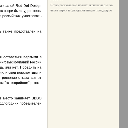
Rovio рассказала о планах экспансии рынка
стивалей Red Dot Design
через парки и брендированную продукцию
бора жюри были удостоены
в российских участвовать
а также представлен на
я оставаться первыми в
динговых компаний России
ца, или нет. Победить на
енили свои перспективы и
о решение отказаться от
ом "категорийном" рынке,
ое место занимает BBDO
родлогодних победителей