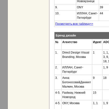
Новокузнецк
9.
ONY
39
10.
ИЛЛАН, Санкт-
44
Петербург
Посмотреть всю таблицу>>
Бренд дизайн
№
Агентство
Идея!
AD
1.
Direct Design Visual
1
1, 1,
Branding, Москва
3, 9,
18, 
2.
ИЛЛАН, Санкт-
1, 9
Петербург
3.
Анна
9
18
Богоносова&Даниил
Малкин, Москва
4-5.
Fastway, Нижний
15
Новгород
4-5.
ONY, Москва
1, 1
1, 9