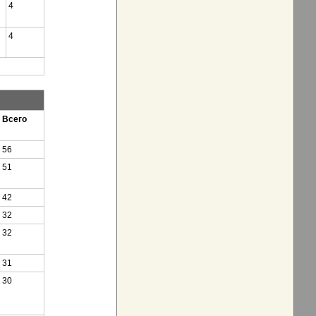
4
4
Всего
56
51
42
32
32
31
30