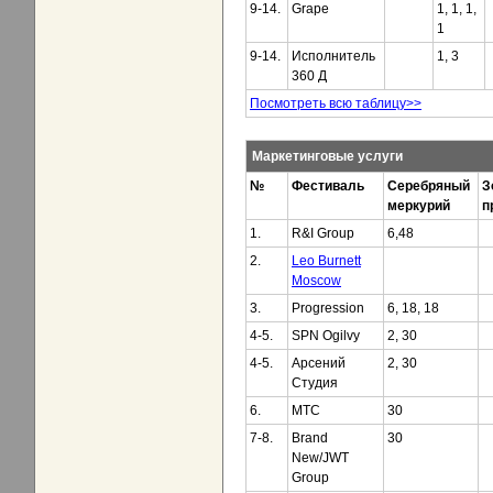
9-14.
Grape
1, 1, 1,
1
9-14.
Исполнитель
1, 3
360 Д
Посмотреть всю таблицу>>
Маркетинговые услуги
№
Фестиваль
Серебряный
З
меркурий
п
1.
R&I Group
6,48
2.
Leo Burnett
Moscow
3.
Progression
6, 18, 18
4-5.
SPN Ogilvy
2, 30
4-5.
Арсений
2, 30
Студия
6.
МТС
30
7-8.
Brand
30
New/JWT
Group