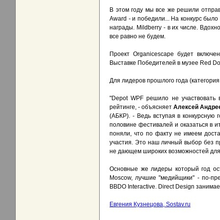
В этом году мы все же решили отпра
Award - и победили... На конкурс был
награды. Mildberry - в их числе. Вдо
все равно не будем.
Проект Organicescape будет включе
Выставке Победителей в музее Red Dot
Для лидеров прошлого года (категория
"Depot WPF решило не участвовать 
рейтинге, - объясняет
Алексей Андре
(АБКР). - Ведь вступая в конкурсную 
половине фестивалей и оказаться в и
поняли, что по факту не имеем дост
участия. Это наш личный выбор без пр
не дающем широких возможностей для 
Основные же лидеры который год ост
Moscow, лучшие "медийщики" - по-пре
BBDO Interactive. Direct Design занима
Евгения Кузнецова, Sostav.ru