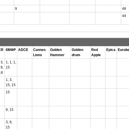
9
48
44
CR
КМФР
ADCE
Cannes
Golden
Golden
Red
Epica
Eurobe
Lions
Hammer
drum
Apple
 3,
1, 1, 1,
 9,
15
18
1, 3,
15, 15
15
9, 15
3, 9,
15