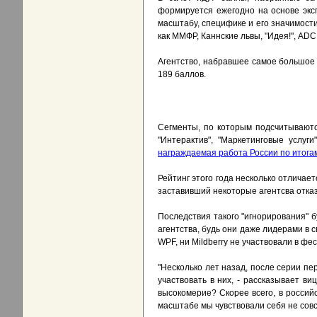
формируется ежегодно на основе экс
масштабу, специфике и его значимости
как ММФР, Каннские львы, "Идея!", ADC
Агентство, набравшее самое большое к
189 баллов.
Сегменты, по которым подсчитывают
"Интерактив", "Маркетинговые услуги
награждаемая работа России по итогам
Рейтинг этого года несколько отличае
заставивший некоторые агентсва отказ
Последствия такого "игнорирования" б
агентства, будь они даже лидерами в с
WPF, ни Mildberry не участвовали в фес
"Несколько лет назад, после серии п
участвовать в них, - рассказывает ви
высокомерие? Скорее всего, в росси
масштабе мы чувствовали себя не сов