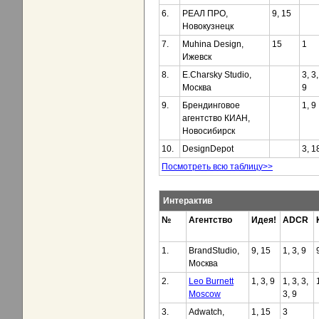
6.
РЕАЛ ПРО,
9, 15
Новокузнецк
7.
Мuhina Design,
15
1
Ижевск
8.
E.Charsky Studio,
3, 3,
Москва
9
9.
Брендинговое
1, 9
агентство КИАН,
Новосибирск
10.
DesignDepot
3, 1
Посмотреть всю таблицу>>
Интерактив
№
Агентство
Идея!
ADCR
1.
BrandStudio,
9, 15
1, 3, 9
Москва
2.
Leo Burnett
1, 3, 9
1, 3, 3,
Moscow
3, 9
3.
Adwatch,
1, 15
3