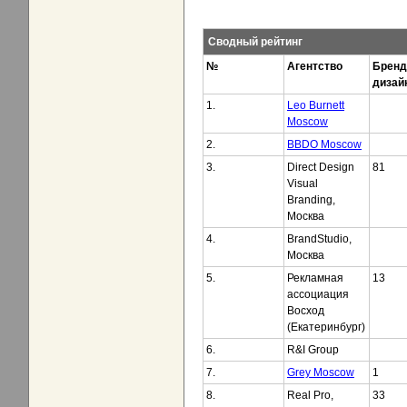
Сводный рейтинг
№
Агентство
Бренд
дизай
1.
Leo Burnett
Moscow
2.
BBDO Moscow
3.
Direct Design
81
Visual
Branding,
Москва
4.
BrandStudio,
Москва
5.
Рекламная
13
ассоциация
Восход
(Екатеринбург)
6.
R&I Group
7.
Grey Moscow
1
8.
Real Pro,
33