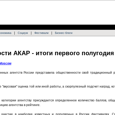
|
|
|
кономика
Социум
Фестивали
Бизнес-блоги
сти АКАР - итоги первого полугодия
 Moscow
нных агентств России представила общественности свой традиционный ре
е "вкусовая" оценка той или иной работы, а скорпулезный подсчет наград, к
и категории агентству присуждается определенное количество баллов, общ
ицию агентства в рейтинге.
 участие в наиболее известных и популярных в России фестивалях. С