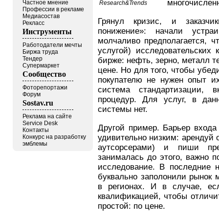
многочислен
Частное мнение
Research&Trends
Профессии в рекламе
Медиасостав
Грянул кризис, и заказчи
Рекласс
понижение»: начали устра
Инструменты
молчаливо предполагается, ч
Работодатели мечты
услугой) исследовательских 
Биржа труда
Тендер
бирже: нефть, зерно, металл 
Супермаркет
цене. Но для того, чтобы убе
Сообщество
покупателю не нужен опыт их
Фоторепортажи
система стандартизации, 
Форум
процедур. Для услуг, в дан
Sostav.ru
системы нет.
Реклама на сайте
Service Desk
Другой пример. Барьер входа
Контакты
удивительно низким: арендуй 
Конкурс на разработку
эмблемы
аутсорсерами) и пиши пре
занималась до этого, важно п
исследование. В последние н
буквально заполонили рынок м
в регионах. И в случае, ес
квалификацией, чтобы отличит
простой: по цене.