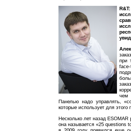
R&
T
иссл
ср
исс
рес
увид
Але
зака
при 
fac
подр
боль
зака
корр
чем
Панелью надо управлять, «с
которые использует для этого
Несколько лет назад ESOMAR р
она называется «25 questions to
в 2009 году появился еще од