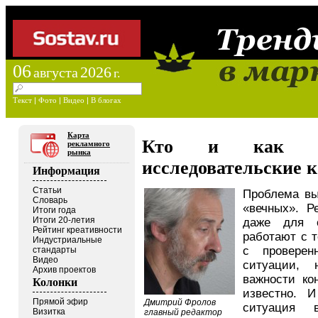
06
2026
августа
г.
Текст
|
Фото
|
Видео
|
В блогах
Карта
Кто и как буд
рекламного
рынка
исследовательские 
Информация
Статьи
Проблема вы
Словарь
«вечных». Р
Итоги года
Итоги 20-летия
даже для о
Рейтинг креативности
работают с т
Индустриальные
с проверен
стандарты
Видео
ситуации, 
Архив проектов
важности кон
Колонки
известно. 
Прямой эфир
Дмитрий Фролов
ситуация 
Визитка
главный редактор