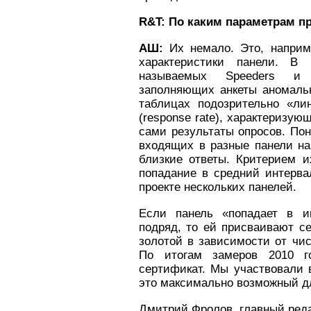
R&T: По каким параметрам п
АШ:
Их немало. Это, наприм
характеристики панели. В
называемых Speeders и St
заполняющих анкеты аномаль
таблицах подозрительно «ли
(response rate), характеризую
сами результаты опросов. Пон
входящих в разные панели на
близкие ответы. Критерием и
попадание в средний интерва
проекте нескольких панелей.
Если панель «попадает в и
подряд, то ей присваивают с
золотой в зависимости от чис
По итогам замеров 2010 г
сертификат. Мы участвовали в
это максимально возможный д
Дмитрий Фролов, главный реда