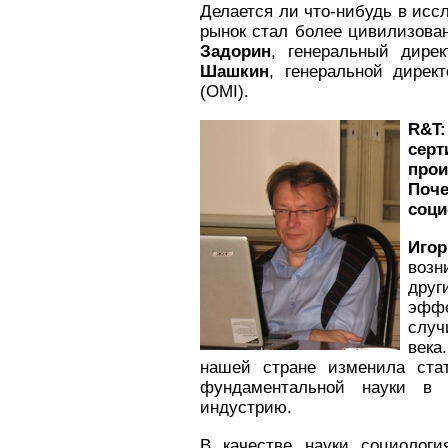
Делается ли что-нибудь в исс
рынок стал более цивилизов
Задорин
, генеральный дир
Шашкин
, генеральной директ
(OMI).
R&
T
се
про
Поче
соци
Игор
возн
друг
эфф
случ
века
нашей стране изменила ста
фундаментальной науки в
индустрию.
В качестве науки социологи