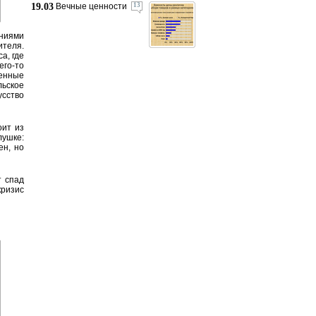
19.03
Вечные ценности
13
аниями
теля.
а, где
его-то
ленные
ьское
усство
оит из
лушке:
ен, но
т спад
кризис