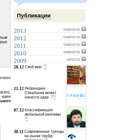
Публикации
развернуть
2013
развернуть
2012
орым
орые
развернуть
2011
развернуть
2010
свернуть
2009
28.12
Свой мир
7
еского
21.12
Ребрендинг
всего,
Сбербанка может
 идеи
нанести удар
11
ьного
07.12
Классификация
мобильной рекламы
4
30.11
Современные тренды
на рынке трейд-
9