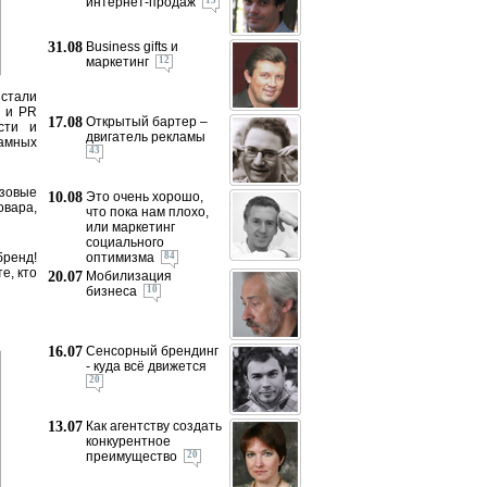
интернет-продаж
13
31.08
Business gifts и
маркетинг
12
 стали
х и PR
17.08
Открытый бартер –
сти и
двигатель рекламы
ламных
43
зовые
10.08
Это очень хорошо,
овара,
что пока нам плохо,
или маркетинг
социального
ренд!
оптимизма
84
е, кто
20.07
Мобилизация
бизнеса
10
16.07
Сенсорный брендинг
- куда всё движется
20
13.07
Как агентству создать
конкурентное
преимущество
20