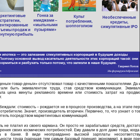
еньги-товар-деньги» отсутствовал товар с качественными показателями. Да 
тали быть эквивалентом труда, став средством коммуникации. Эквивал
ала цена минуты рекламного времени или стоимость затрат на продви
г.
беждали: стоимость – рождается не в процессе производства, а на этапе пе
требителю. Значит, производитель вторичен. Первично, то, что узнает о то
итель посредством маркетинговых коммуникаций.
ь не платил из своего кармана. Он просто не зарабатывал средств, доста
рения своих космических потребностей. Ему давали в долг даже тогда, когда
а в банке. В виде неоправданно высокой зарплаты несоответств
ьности труда (нарушая тем самым базовый принцип экономики), в виде пр