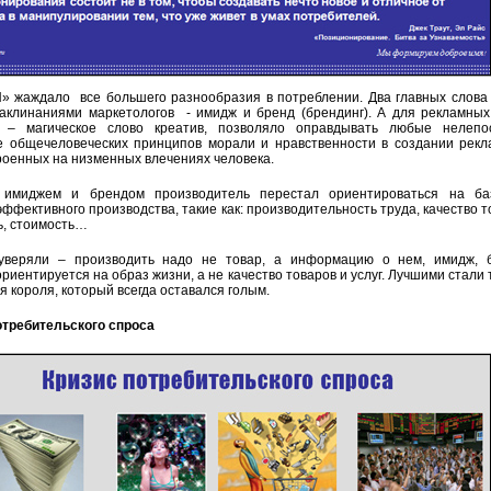
П» жаждало все большего разнообразия в потреблении. Два главных слова
аклинаниями маркетологов - имидж и бренд (брендинг). А для рекламны
й – магическое слово креатив, позволяло оправдывать любые нелепо
е общечеловеческих принципов морали и нравственности в создании рек
роенных на низменных влечениях человека.
 имиджем и брендом производитель перестал ориентироваться на ба
ффективного производства, такие как: производительность труда, качество т
ь, стоимость…
уверяли – производить надо не товар, а информацию о нем, имидж, б
риентируется на образ жизни, а не качество товаров и услуг. Лучшими стали т
я короля, который всегда оставался голым.
требительского спроса