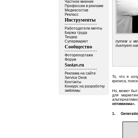
Частное мнение
Профессии в рекламе
Медиасостав
Рекласс
Инструменты
Работодатели мечты
Биржа труда
Тендер
путем и ме
Супермаркет
диктует нам
Сообщество
Фоторепортажи
Форум
Sostav.ru
Реклама на сайте
То, что я хоч
Service Desk
кризиса; поис
Контакты
Конкурс на разработку
эмблемы
Но, может быт
для маркетин
альтернативн
оптимизма».
1. Generatio