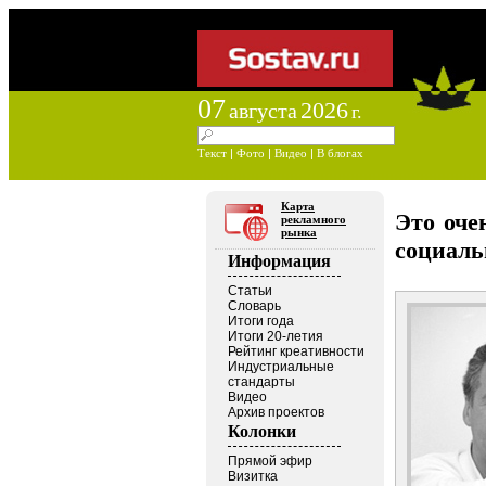
07
2026
августа
г.
Текст
|
Фото
|
Видео
|
В блогах
Карта
Это оче
рекламного
рынка
социаль
Информация
Статьи
Словарь
Итоги года
Итоги 20-летия
Рейтинг креативности
Индустриальные
стандарты
Видео
Архив проектов
Колонки
Прямой эфир
Визитка