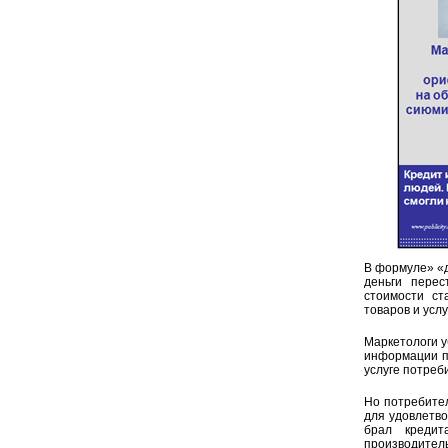
В формуле» «д
деньги перес
стоимости ст
товаров и услу
Маркетологи у
информации по
услуге потреб
Но потребител
для удовлетво
брал кредит
производител