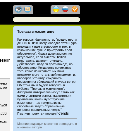
Тренды в маркетинге
Как говорят финансисты, "поздно нести
деньги в ПИФ, когда соседка тетя Шура
подходит к вам с вопросом о том, в
какой из них лучше пристроить свои
сбережения". Фраза докризисная, но
актуальная, если вместо ПИФов
тинг
подставить: да все что угодно.
Действовать надо "в противоход", но
обоснованно. Когда есть понимание
того, какие из незаметных пока
подвижек могут стать мейнстримом, и,
наоборот, что надо сохранить,
несмотря на сбивающий с курса ветер.
ппы
Об этом мы и будем говорить в
ации
рубрике "Тренды в маркетинге".
Авторами материалов могут стать как
сами участники рынка, маркетологи,
буквально, кожей чувствующие
изменения, так и журналисты,
ться
способные задать "правильные
вопросы правильным людям".
ций
r-trends
Партнер проекта - портал
амых
Мнение редакции может не совпадать с
мнением автора