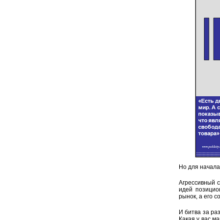
Но для начала
Агрессивный с
идей позицио
рынок, а его с
И битва за ра
Какая у вас м