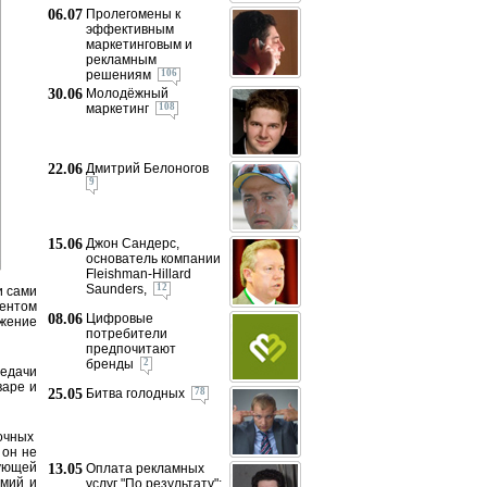
06.07
Пролегомены к
эффективным
маркетинговым и
рекламным
решениям
106
30.06
Молодёжный
маркетинг
108
22.06
Дмитрий Белоногов
9
15.06
Джон Сандерс,
основатель компании
Fleishman-Hillard
Saunders,
12
и сами
ентом
08.06
Цифровые
жение
потребители
предпочитают
бренды
2
редачи
варе и
25.05
Битва голодных
78
точных
 он не
ующей
13.05
Оплата рекламных
емий и
услуг "По результату":