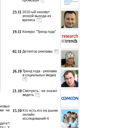
промоушн
23.11
2010-ый назовут
эпохой выхода из
кризиса
27
19.11
Конкурс "Тренд года"
02.11
Детектор рекламы
82
26.10
Тренд года - реклама
в социальных медиа
28
21.10
Смотреть - не значит
видеть
11
 новых
уже не
15.10
Кто есть кто на рынке
онлайн
исследований-4
здите?
 GL! У