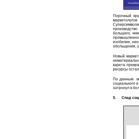
Порочный кру
маркетологов
Суперсимволич
производство
большего, чем
промышленной
изобилие, нео
обольщения, у
Новый маркети
нематериальны
карета превра
ресурсы остал
По данным мн
социального и
затронул в бо
5. Спад соци