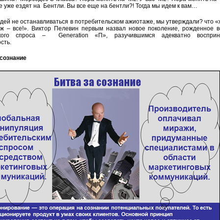
е уже ездят на Бентли. Вы все еще на бентли?! Тогда мы идем к вам…
дей не останавливаться в потребительском ажиотаже, мы утверждали? что 
дж – все!». Виктор Пелевин первым назвал новое поколение, рожденное 
ского спроса – Generation «П», разучившимся адекватно восприн
сть.
сознание