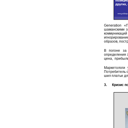
Generation «
шаманскими з
коммуникаци
игнорировани
образов, пост
В погоне за
определения э
цена, прибыл
Маркетологи 
Потребитель о
шил платье дл
3. Кризис по