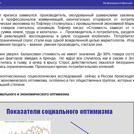
г кризиса замкнулся: производитель, околдованный шаманскими заклин
 и профессионалов коммуникаций, окончательно оторвался от потреби
еская экономика по Тофлеру столкнулась с промышленной экономикой Маркс
 товаров считалось основным. Тофлер писал: «Стоимость зависит от ч
 сумма земли, труда и капитала». «…Производитель и потребитель, разде
 революцией, воссоединены в цикле создания изобилия». Потребител
граниченный спрос стали еще одной вожделенной целью маркетологов. Иск
мения продать – важнее умения производить, считали они.
нг уверял: балансовая стоимость не имеет значения. До 90% товара сост
х факторов: имиджа и бренда. Но вдруг все случилось как в сказке о Зо
тилась в тыкву, а кучер в крысу. Спрос действительно оказался безгранич
ись ограниченными. Произошел кризис потребительских иллюзий.
огочисленных социологических исследований сейчас в России происходи
 экономического оптимизма, особенно в тех общественных группах, которые 
льшей степени.
ального и экономического оптимизма