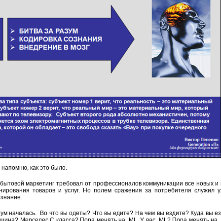
 напомню, как это было.
бытовой маркетинг требовал от профессионалов коммуникации все новых и
нирования товаров и услуг. Но полем сражения за потребителя служил 
ознание.
зум началась. Во что вы одеты? Что вы едите? На чем вы ездите? Куда вы е
ашина? Мерседес С класса? Пора менять на ML. У вас ML? Пора менять на