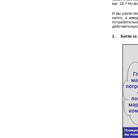
вас GL? Но вс
И мы учили лю
ничто, а ими
потребитель
действительно
2. Битва за 