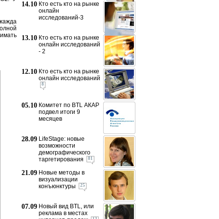
14.10
Кто есть кто на рынке
онлайн
исследований-3
«жажда
волной
имать
13.10
Кто есть кто на рынке
онлайн исследований
- 2
12.10
Кто есть кто на рынке
онлайн исследований
8
05.10
Комитет по BTL АКАР
подвел итоги 9
месяцев
28.09
LifeStage: новые
возможности
демографического
таргетирования
81
21.09
Новые методы в
визуализации
конъюнктуры
25
07.09
Новый вид BTL, или
реклама в местах