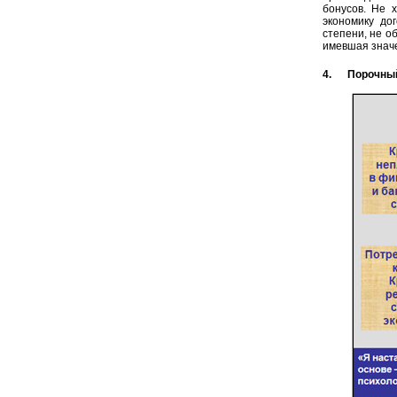
бонусов. Не 
экономику до
степени, не о
имевшая значе
4. Порочный 