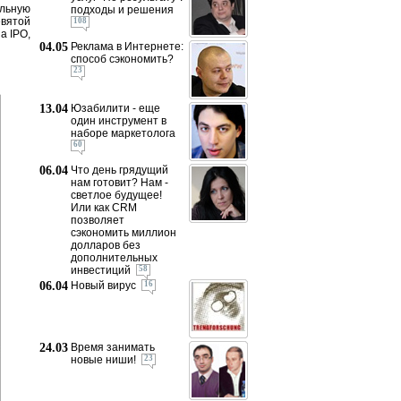
альную
подходы и решения
евятой
108
а IPO,
04.05
Реклама в Интернете:
способ сэкономить?
23
13.04
Юзабилити - еще
один инструмент в
наборе маркетолога
60
06.04
Что день грядущий
нам готовит? Нам -
светлое будущее!
Или как CRM
позволяет
сэкономить миллион
долларов без
дополнительных
инвестиций
58
06.04
Новый вирус
16
24.03
Время занимать
новые ниши!
23