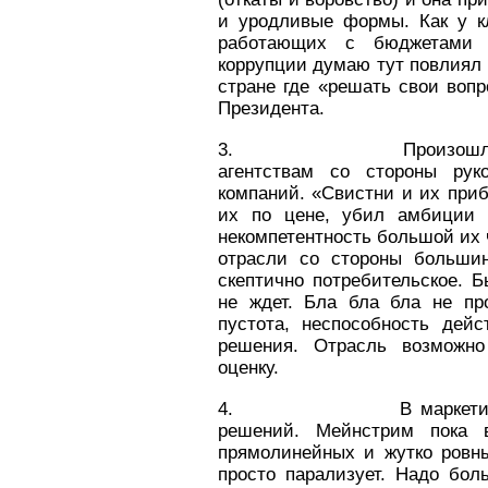
и уродливые формы. Как у кл
работающих с бюджетами 
коррупции думаю тут повлиял 
стране где «решать свои воп
Президента.
3. Произошло падение
агентствам со стороны рук
компаний. «Свистни и их приб
их по цене, убил амбиции 
некомпетентность большой их 
отрасли со стороны большин
скептично потребительское. 
не ждет. Бла бла бла не пр
пустота, неспособность дей
решения. Отрасль возможно
оценку.
4. В маркетинге в цел
решений. Мейнстрим пока 
прямолинейных и жутко ровн
просто парализует. Надо бол