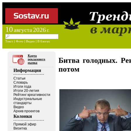
10
2026
августа
г.
Текст
|
Фото
|
Видео
|
В блогах
Карта
Битва голодных. Р
рекламного
рынка
потом
Информация
Статьи
Словарь
Итоги года
Итоги 20-летия
Рейтинг креативности
Индустриальные
стандарты
Видео
Архив проектов
Колонки
Прямой эфир
Визитка