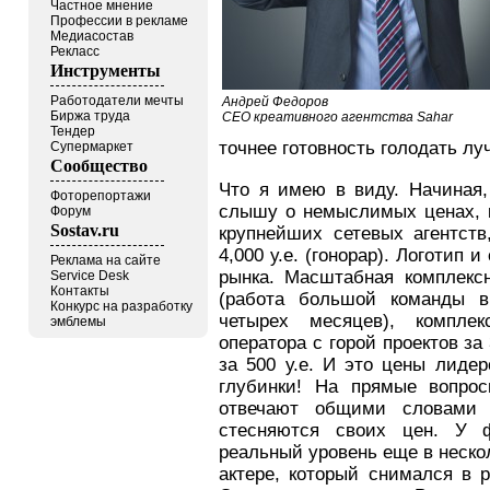
Частное мнение
Профессии в рекламе
Медиасостав
Рекласс
Инструменты
Работодатели мечты
Андрей Федоров
Биржа труда
CEO креативного агентства Sahar
Тендер
точнее готовность голодать лу
Супермаркет
Сообщество
Что я имею в виду. Начиная,
Фоторепортажи
слышу о немыслимых ценах, к
Форум
Sostav.ru
крупнейших сетевых агентств
4,000 у.е. (гонорар). Логотип и
Реклама на сайте
рынка. Масштабная комплексн
Service Desk
Контакты
(работа большой команды в
Конкурс на разработку
четырех месяцев), компле
эмблемы
оператора с горой проектов за
за 500 у.е. И это цены лиде
глубинки! На прямые вопро
отвечают общими словами 
стесняются своих цен. У 
реальный уровень еще в неско
актере, который снимался в 