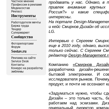
Частное мнение
продавать у нас. Однако, в 
Профессии в рекламе
привлек внимание крупных
Медиасостав
Россия?» и какие специ
Рекласс
Инструменты
интересны.
На портале Design-Managemen
Работодатели мечты
Биржа труда
и кейс Смирнов Дизайн об исс
Тендер
LG.
Супермаркет
Сообщество
Интервью с Сергеем Смирно
Фоторепортажи
еще в 2010 году, однако, вы
Форум
только сейчас. С Сергеем С
Sostav.ru
редактор
Design-Management.r
Реклама на сайте
Service Desk
Компанию
«Смирнов Дизай
Контакты
Конкурс на разработку
разработчика дизайн-реше
эмблемы
бытовой электроники. И со
исследователя рынков. Почему
продукт, и почти не осознают к
«Задуматься нужно, чтобы сде
Дизайн – это только часть, б
работаем над эскизами. Диз
генеральный директор компа