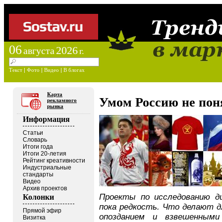
06
2026
августа
г.
Текст
|
Фото
|
Видео
|
В блогах
Карта
Умом Россию не пон
рекламного
рынка
Информация
Статьи
Словарь
Итоги года
Итоги 20-летия
Рейтинг креативности
Индустриальные
стандарты
Видео
Архив проектов
Проекты по исследованию ди
Колонки
пока редкость. Что делают д
Прямой эфир
опозданием и взвешенными
Визитка