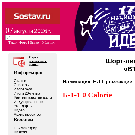
07
2026
августа
г.
Текст
|
Фото
|
Видео
|
В блогах
Карта
Шорт-ли
рекламного
рынка
«BT
Информация
Статьи
Б-1 Промоакции
Словарь
Итоги года
Б-1-1 0 Calorie
Итоги 20-летия
Рейтинг креативности
Индустриальные
стандарты
Видео
Архив проектов
Колонки
Прямой эфир
Визитка