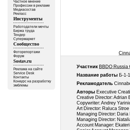
Частное мнение
Профессии в рекламе
Медиасостав
Рекласс
Инструменты
Работодатели мечты
Биржа труда
Тендер
Супермаркет
Сообщество
Фоторепортажи
Cinna
Форум
Sostav.ru
Участник
BBDO Russia 
Реклама на сайте
Service Desk
Название работы
Б-1-1
Контакты
Конкурс на разработку
Рекламодатель
Cinnab
эмблемы
Авторы
Executive Creati
Creative Director: Adrian 
Copywriter: Andrey Yarini
Art Director: Raluca Stroe
Managing Director: Daria
Managing Director: Natal
Account Manager: Ekater