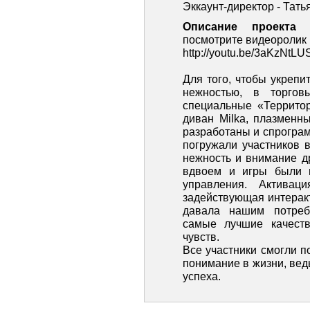
Эккаунт-директор - Тать
Описание проекта
посмотрите видеоролик 
http://youtu.be/3aKzNtLU
Для того, чтобы укрепи
нежностью, в торго
специальные «Территор
диван Milka, плазменн
разработаны и спрогра
погружали участников 
нежность и внимание др
вдвоем и игры были п
управления. Активаци
задействующая интерак
давала нашим потреб
самые лучшие качеств
чувств.
Все участники смогли п
понимание в жизни, вед
успеха.