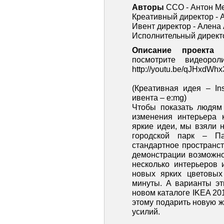
Авторы
CCO - Антон М
Креативный директор - 
Ивент директор - Алена
Исполнительный директо
Описание проекта
посмотрите видеорол
http://youtu.be/qJHxdWh
(Креативная идея – Ins
ивента – e:mg)
Чтобы показать людям
изменения интерьера 
яркие идеи, мы взяли н
городской парк – Па
стандартное пространс
демонстрации возможно
несколько интерьеров 
новых ярких цветовых
минуты. А варианты эт
новом каталоге IKEA 201
этому подарить новую ж
усилий.