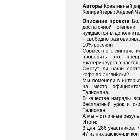
Авторы
Креативный ди
Копирайтеры: Андрей Ч
Описание проекта
Бол
достаточной степени
нуждаются в дополните
– свободно разговарива
10% россиян
Совместно с лингвист
проверить это, пре
Екатеринбурга в насто
Смогут ли наши сооте
кофе по-английски?
Мы поменяли в интерье
на место официанто
Талисмана.
В качестве награды вс
бесплатный урок и ск
Талисман.
А мы – отличные резуль
Итоги:
3 дня. 286 участников. 
47 из них заключили кон