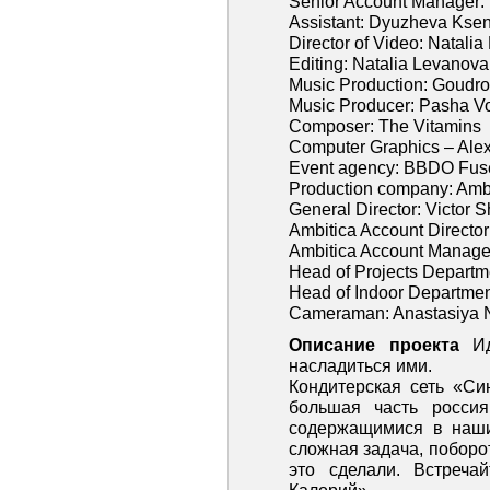
Senior Account Manager: 
Assistant: Dyuzheva Ksen
Director оf Video: Natali
Editing: Natalia Levanova
Music Production: Goudro
Music Producer: Pasha V
Composer: The Vitamins
Computer Graphics – Ale
Event agency: BBDO Fus
Production company: Amb
General Director: Victor
Ambitica Account Director
Ambitica Account Manag
Head of Projects Departm
Head of Indoor Departmen
Cameraman: Anastasiya N
Описание проекта
И
насладиться ими.
Кондитерская сеть «Си
большая часть росси
содержащимися в наши
сложная задача, поборот
это сделали. Встреча