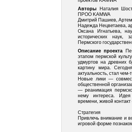
проектов KAMWA
Авторы
Наталия Шост
ПРОО KAMWA
Дмитрий Пашиев, Артем
Надежда Нецветаева, ар
Оксана Игнатьева, нау
исторических наук, з
Пермского государствен
Описание проекта
Пе
этапом пермской культу
удмуртов на древних б
картину мира. Сегодн
актуальность, стал чем
Новые лики — совмест
общественной организа
— реанимация пермско
нему интереса. Иде
времени, живой контакт 
Стратегия
Привлечь внимание и в
игровой форме познаком