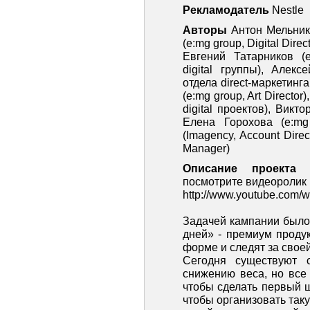
Рекламодатель
Nestle
Авторы
Антон Мельник
(e:mg group, Digital Direct
Евгений Татарников (e
digital группы), Алек
отдела direct-маркетин
(e:mg group, Art Directo
digital проектов), Викт
Елена Горохова (e:mg
(Imagency, Account Dire
Manager)
Описание проекта
посмотрите видеоролик п
http://www.youtube.com
Задачей кампании было 
дней» - премиум проду
форме и следят за свое
Сегодня существуют 
снижению веса, но все
чтобы сделать первый ш
чтобы организовать таку