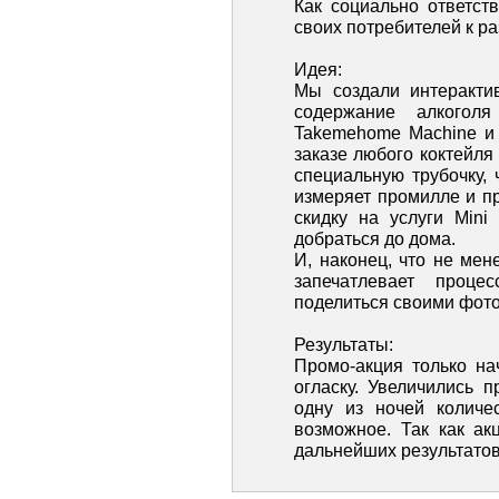
Как социально ответст
своих потребителей к р
Идея:
Мы создали интеракти
содержание алкогол
Takemehome Machine и 
заказе любого коктейля 
специальную трубочку,
измеряет промилле и п
скидку на услуги Mini
добраться до дома.
И, наконец, что не мен
запечатлевает проце
поделиться своими фото
Результаты:
Промо-акция только на
огласку. Увеличились п
одну из ночей количе
возможное. Так как а
дальнейших результатов