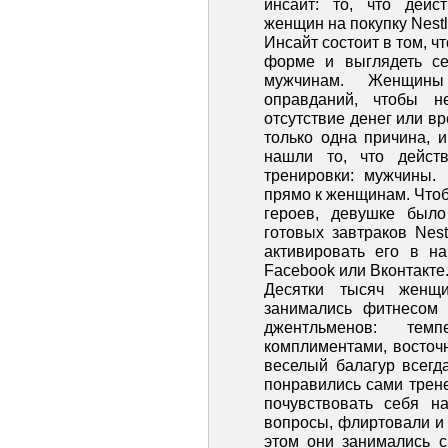
инсайт: то, что дейс
женщин на покупку Nestl
Инсайт состоит в том, ч
форме и выглядеть се
мужчинам. Женщины
оправданий, чтобы н
отсутствие денег или вр
только одна причина, 
нашли то, что действ
тренировки: мужчины.
прямо к женщинам. Чтоб
героев, девушке было
готовых завтраков Nest
активировать его в н
Facebook или Вконтакте
Десятки тысяч женщ
занимались фитнесом 
джентльменов: те
комплиментами, восточ
веселый балагур всегд
понравились сами трен
почувствовать себя н
вопросы, флиртовали и
этом они занимались с