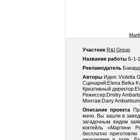
Marti
Участник
R&I Group
Название работы
Б-1-1
Рекламодатель
Бакард
Авторы
Идея: Violetta
Сценарий:Elena Belka Ka
Креативный директор:Ele
Режиссер:Dmitry Ambart
Монтаж:Dany Ambartsum
Описание проекта
Пр
мачо. Вы зашли в заведе
загадочным видом зая
коктейль «Мартини Р
бесплатно приготовлю
незнакомке в зале. Д