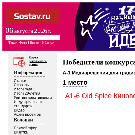
06
2026
августа
г.
Текст
|
Фото
|
Видео
|
В блогах
Карта
Победители конкурс
рекламного
рынка
А-1 Медиарешения для трад
Информация
1 место
Статьи
Словарь
Итоги года
Итоги 20-летия
А1-6 Old Spice Кинов
Рейтинг креативности
Индустриальные
стандарты
Видео
Архив проектов
Колонки
Прямой эфир
Визитка