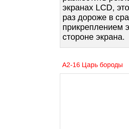
экранах LCD, эт
раз дороже в ср
прикреплением э
стороне экрана.
А2-16 Царь бороды