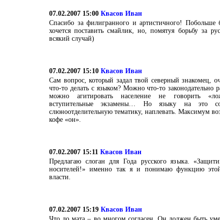
07.02.2007 15:00
Квасов Иван
Спасибо за филигранного и артистичного! Побольше б
хочется поставить смайлик, но, помятуя борьбу за ру
всякий случай)
07.02.2007 15:10
Квасов Иван
Сам вопрос, который задал твой северный знакомец, о
что-то делать с языком? Можно что-то законодательно 
можно агитировать население не говорить «ло
вступительные экзамены… Но языку на это со
слюноотделительную тематику, наплевать. Максимум во
кофе «он».
07.02.2007 15:11
Квасов Иван
Предлагаю слоган для Года русского языка. «Защит
носителей!» именно так я и понимаю функцию это
власти.
07.02.2007 15:19
Квасов Иван
Что до мата – во многом согласен. Он должен быть уме