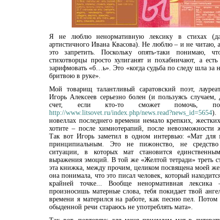
Я не люблю ненормативную лексику в стихах (д
артистичного Ивана Квасова). Не люблю – и не читаю, 
это запретить. Поскольку опять-таки понимаю, чт
стихотворцы просто хулиганят и похабничают, а есть
зарифмовать «б…ь». Это «когда судьба по следу шла за
бритвою в руке».
Мой товарищ талантливый саратовский поэт, лауреа
Игорь Алексеев серьезно болен (и пользуясь случаем, 
счет, если кто-то сможет помочь, п
http://www.litsovet.ru/index.php/news.read?news_id=5654
).
новеллах последнего времени немало крепких, жестких
хотите – после химиотерапий, после невозможности 
Так вот Игорь заметил в одном интервью: «Мат для м
принципиальным. Это не пижонство, не средство
ситуации, в которых мат становится единственны
выражения эмоций. В той же «Желтой тетради» треть с
эта книжка, между прочим, целиком посвящена моей жен
она понимала, что это писал человек, который находится
крайней точке... Вообще ненормативная лексика
произносишь матерные слова, тебя покидает твой анге
времени я матерился на работе, как песню пел. Потом 
обыденной речи стараюсь не употреблять мата».