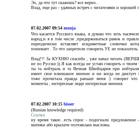
Эх, да что тут скажешь? все верно...
Влад, еще раз - удачных встреч с читателями и хорошей 
07.02.2007 09:54
monja
Что касается Русского языка, я думаю что хоть тысячел
народ,и я в том числе ,придерживаться рамок и правли
переодически вставляет искраметные словечки кот
понимает . То что запретили говорить УЕ не показатель.
Влад!!! За КУХНЮ спасибо , уже начал читать (ВЕРШ
не по Русски:)).Я как всегда не устаю говорить о твоем
ты та нейтраль и та Вечная Швейцария при нейтралит
имеет свое взвешаное мнение и ни когда не диктует 
тоже прочитала правда раньше меня :) говорит что
моменты , интересные люди интересные мнения.
07.02.2007 10:15
bisser
(Russian knowledge required)
Ссылка
ну время такое...есть спрос - подогнали предложение 
матюки або крылати полтавськи высловы.