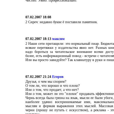
Честно. Умно. Профессионально.
07.02.2007 18:08
2 Сиреч: недавно букве ё поставили памятник.
07.02.2007 18:13
максим
2 Наши сети притащили: это нормальный пиар. Бюджета
всякие перетяжки у издательства явно нет. Разных кн
надо бороться за читательское внимание всеми дост
более, есть информационный повод - встречи с читателям
Или вы просто завидуйте? Так клавиатуру в руки и пиш
07.02.2007 21:24
Егоров
Друзья, о чем мы спорим?
О том ли, что хорошо и что плохо?
Или о том, что продает, а что-нет?
Или о том, может ли это "плохое" продавать эффективне
Чернь всегда была грязна на язык, мысли ее были убоги,
наиболее удачно воспринимаемые ими, максималь
мыслям и формам выражения этих мыслей. Массовая к
черни (прошу не путать с искусством), а реклама - эт