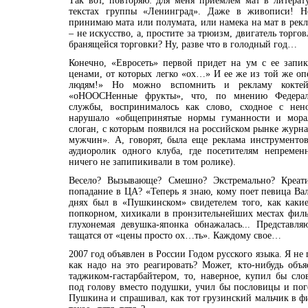
Так вот, повторяю: для меня приемлем мат в литерату
текстах группы «Ленинград». Даже в живописи! 
принимаю мата или полумата, или намека на мат в рекл
– не искусство, а, простите за трюизм, двигатель торго
бранящейся торговки? Ну, разве что в голодный год…
Конечно, «Евросеть» первой придет на ум с ее запи
ценами, от которых легко «ох…» И ее же из той же оп
людям!» Но можно вспомнить и рекламу коктей
«оHOOCHенные фрукты», что, по мнению Федерал
службы, воспринималось как слово, сходное с нен
нарушало «общепринятые нормы гуманности и мор
слоган, с которым появился на российском рынке журн
мужчин». А, говорят, была еще реклама инструменто
аудиоролик одного клуба, где посетителям непреме
ничего не запипикивали в том ролике).
Весело? Вызывающе? Смешно? Экстремально? Креат
попадание в ЦА? «Теперь я знаю, кому поет певица Вале
днях был в «Пушкинском» свидетелем того, как какие
попкорном, хихикали в пронзительнейших местах филь
глухонемая девушка-японка обнажалась... Представл
тащатся от «цены просто ох…ть». Каждому свое…
2007 год объявлен в России Годом русского языка. Я не 
как надо на это реагировать? Может, кто-нибудь объ
таджиком-гастарбайтером, то, наверное, купил бы сл
под голову вместо подушки, учил бы пословицы и пог
Пушкина и спрашивал, как тот грузинский мальчик в 