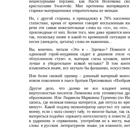
нецензурными перлами, как Настя Волочкова сво
кристаллами Swarovski. Мне противны матерящиеся
старики-матерщинники отвратительны не меньше.
Но, с другой стороны, я принадлежу к 70% населения
статистике, время от времени говорят воспаленным яз
речи эти самые нежелательные слова на «хэ», на «пэ»
производные от них. Более того, мне даже нравится иног
так, поскольку иначе в какой-то кромешной ситуации н
песни (анекдота, цитаты) слова не выкинешь...
Вы, конечно, читали «Это я – Эдичка»? Помните по
одинокий герой-неудачник сидит в дешевом отеле «
облупленном стуле» и, вытирая слезы кулаком, шепч
лучше и убедительнее всякой музыки? В том конт
изъясняться иначе, все звучало бы фальшиво, искусств
Или более свежий пример – длинный матерный монол
новом поколении в пьесе братьев Пресняковых «Изображ
Другое дело, что далеко не все владеют нено
виртуозностью писателя Лимонова или упомянутых дра
образованию. Или Людмилы Марковны Гурченко (по Инт
запись, где великая певица матерится, дав петуха во вр
минут». Какой подлец-звукооператор запустил эту запис
моему, если с мата снимут табу, то многие былые, так с
материться подобно сержанту-интеллигенту в повести Д
в ударениях и спряжениях, употребляя не к месту, вы
слова в русском литературном языке, уж извините, нет.