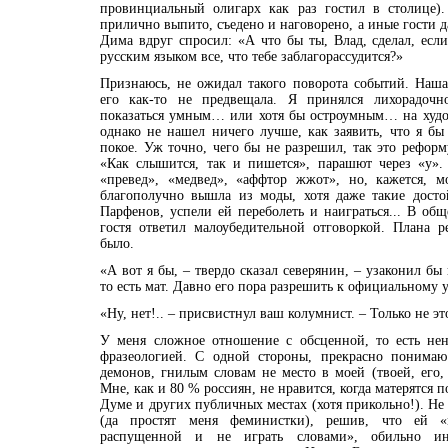
провинциальный олигарх как раз гостил в столице)
прилично выпито, съедено и наговорено, а иные гости д
Дима вдруг спросил: «А что бы ты, Влад, сделал, если
русским языком все, что тебе заблагорассудится?»
Признаюсь, не ожидал такого поворота событий. Наша
его как-то не предвещала. Я принялся лихорадочн
показаться умным… или хотя бы остроумным… на худ
однако не нашел ничего лучше, как заявить, что я бы
покое. Уж точно, чего бы не разрешил, так это рефор
«Как слышится, так и пишется», парашют через «у»
«превед», «медвед», «аффтор жжот», но, кажется, м
благополучно вышла из моды, хотя даже такие дост
Парфенов, успели ей переболеть и наиграться... В общ
гостя ответил малоубедительной отговоркой. Плана 
было.
«А вот я бы, – твердо сказал северянин, – узаконил б
то есть мат. Давно его пора разрешить к официальному
«Ну, нет!.. – присвистнул ваш колумнист. – Только не э
У меня сложное отношение с обсценной, то есть не
фразеологией. С одной стороны, прекрасно понимаю
демонов, гнилым словам не место в моей (твоей, его, 
Мне, как и 80 % россиян, не нравится, когда матерятся по
Думе и других публичных местах (хотя прикольно!). Не
(да простят меня феминистки), решив, что ей 
распущенной и не играть словами», обильно ин