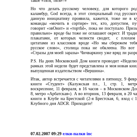
такое «тятя, тятя»?»
Но что делать русскому человеку, для которого ро
каламбур, God всегда, в этот специальный год русског
данную инициативу проявила, кажется, тоже не в ку
команды «мочить в сортире» тех, кто, допустим, п
говорит «звОнит» и «тортЫ», пока не поступало. Приз
правильно» вроде бы тоже не оглашают окрест. И тра
плакатами, от которых челюсти сводит, с плохи
цитатами из классиков вроде «Но мы сбережем тебя,
русское слово», столица пока не обклеена. Но вот
«Стразы для моей заразы» Чичваркину уже вряд ли раз
P.S. На днях Московский Дом книги проводит «Неделю
рамках этой недели будет представлена и моя новая кн
выпущенная издательством «Вершина».
Итак, автор встречается с читателями в пятницу, 9 февр
книги «Студент» (Калужская пл., 1, стр. 1, метр
воскресение, 11 февраля, в 16 часов – в Московском Д
8, метро «Арбатская»). А во вторник, 13 февраля, в 20 
книги в Клубе на Брестской (2-я Брестская, 6, вход с 
Клубного дня ADCR. Приходите!
07.02.2007 09:29
елки-палки inc