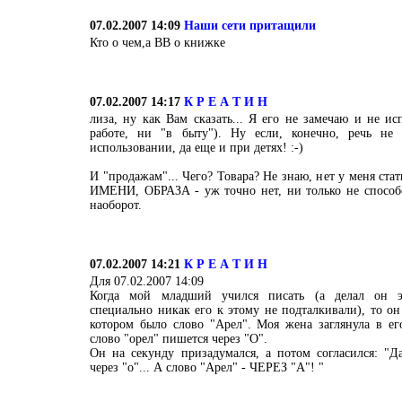
07.02.2007 14:09
Наши сети притащили
Кто о чем,а ВВ о книжке
07.02.2007 14:17
К Р Е А Т И Н
лиза, ну как Вам сказать... Я его не замечаю и не ис
работе, ни "в быту"). Ну если, конечно, речь не
использовании, да еще и при детях! :-)
И "продажам"... Чего? Товара? Не знаю, нет у меня ста
ИМЕНИ, ОБРАЗА - уж точно нет, ни только не способс
наоборот.
07.02.2007 14:21
К Р Е А Т И Н
Для 07.02.2007 14:09
Когда мой младший учился писать (а делал он э
специально никак его к этому не подталкивали), то он 
котором было слово "Арел". Моя жена заглянула в его
слово "орел" пишется через "О".
Он на секунду призадумался, а потом согласился: "Д
через "о"... А слово "Арел" - ЧЕРЕЗ "А"! "