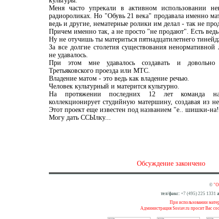
культуры.
Меня часто упрекали в активном использовании не
радиороликах. Но "Обувь 21 века" продавала именно м
ведь и другие, нематерные ролики им делал - так не прод
Причем именно так, а не просто "не продают". Есть ведь
Ну не отучишь ты материться пятнадцатилетнего тинейд
За все долгие столетия существования ненормативной
не удавалось.
При этом мне удавалось создавать и довольно
Третьяковского проезда или МТС.
Владение матом - это ведь как владение речью.
Человек культурный и матерится культурно.
На протяжении последних 12 лет команда на
коллекционирует студийную матершину, создавая из н
Этот проект еще известен под названием "е.. шишки-на!
Могу дать ССЫлку...
Обсуждение закончено
©
"О
тел/факс:
+7 (495) 225 1331
а
При использовании матери
Администрация Sostav.ru просит Вас со