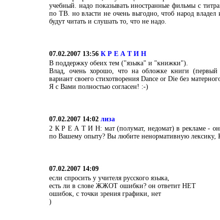
учебный. надо показывать иностранные фильмы с титра
по ТВ. но власти не очень выгодно, чтоб народ владел
будут читать и слушать то, что не надо.
07.02.2007 13:56
К Р Е А Т И Н
В поддержку обеих тем ("языка" и "книжки").
Влад, очень хорошо, что на обложке книги (первый
вариант своего стихотворения Dance or Die без матерного
Я с Вами полностью согласен! :-)
07.02.2007 14:02
лиза
2 К Р Е А Т И Н: мат (полумат, недомат) в рекламе - о
по Вашему опыту? Вы любите ненормативную лексику, 
07.02.2007 14:09
если спросить у учителя русского языка,
есть ли в слове ЖЖОТ ошибки? он ответит НЕТ
ошибок, с точки зрения графики, нет
)