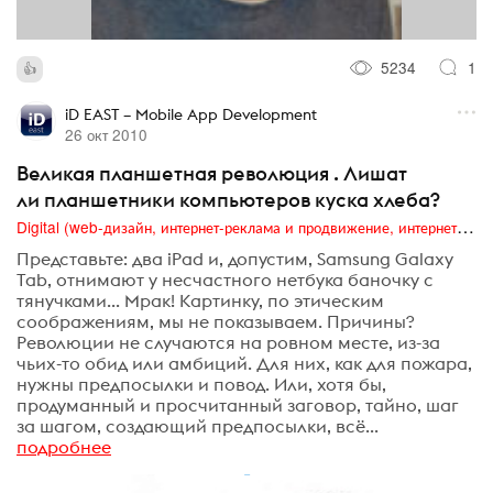
5234
1
iD EAST – Mobile App Development
26 окт 2010
Великая планшетная революция . Лишат
ли планшетники компьютеров куска хлеба?
Digital (web-дизайн, интернет-реклама и продвижение, интернет-сообщества и блоги, интернет-коммуникации, мобильный маркетинг, реклама на цифровых экранах)
Представьте: два iPad и, допустим, Samsung Galaxy
Tab, отнимают у несчастного нетбука баночку с
тянучками... Мрак! Картинку, по этическим
соображениям, мы не показываем. Причины?
Революции не случаются на ровном месте, из-за
чьих-то обид или амбиций. Для них, как для пожара,
нужны предпосылки и повод. Или, хотя бы,
продуманный и просчитанный заговор, тайно, шаг
за шагом, создающий предпосылки, всё...
подробнее