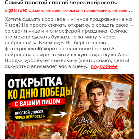
Самый простой способ через нейросеть.
Digital (web-дизайн, интернет-реклама и продвижение, интернет-сообщества и блоги, интернет-коммуникации, мобильный маркетинг, реклама на цифровых экранах)
Хотите сделать красивое и личное поздравление на
9 мая? Не просто скачать открытку, а создать свою —
со своим лицом и атмосферой праздника. Сейчас
это можно сделать буквально за минуту через
нейросеть! 💡 В чём идея Вы берёте: свою
фотографию 📸 короткое описание (промт) А
нейросеть: создаёт тематическую открытку ко Дню
Победы добавляет символику (лента, салют, цветы)
аккуратно вписывает вас в сцену...
подробнее