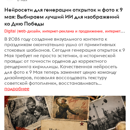
Нейросети для генерации открыток и фото к 9
мая: Выбираем лучший ИИ для изображений
ко Дню Победы
Digital (web-дизайн, интернет-реклама и продвижение, интернет-сообщества и блоги, интернет-коммуникации, мобильный маркетинг, реклама на цифровых экранах)
В 2026 году создание визуального контента к
праздникам окончательно ушло от примитивных
стоковых шаблонов. Сегодня генерация открыток к 9
Мая требует не просто эстетики, а исторической
правды: от точности орденов до корректного
рендеринга кириллицы. Качественная нейросеть
для фото к 9 Мая теперь заменяет целую команду
дизайнеров, позволяя воссоздавать текстуру
советской фотопленки, восстанавливать...
подробнее