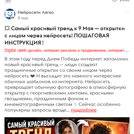
Нейросети Легко
9 мая
💥 Самый красивый тренд к 9 Мая — открытки
с лицом через нейросеть! ПОШАГОВАЯ
ИНСТРУКЦИЯ !
Digital (web-дизайн, интернет-реклама и продвижение, интернет-сообщества и блоги, интернет-коммуникации, мобильный маркетинг, реклама на цифровых экранах)
В этом году перед Днем Победы интернет заполонил
новый красивый тренд — люди создают
праздничные открытки со своим лицом через
нейросеть ❤️ И выглядит это намного интереснее
обычных шаблонов из интернета. Нейросеть
превращает обычную фотографию в атмосферную
открытку с георгиевскими лентами, красными
гвоздиками, праздничным фоном и
кинематографичным светом ✨ Сейчас особенно
популярны запросы вроде...
подробнее