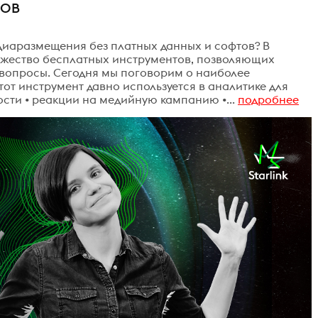
ТОВ
диаразмещения без платных данных и софтов? В
ожество бесплатных инструментов, позволяющих
 вопросы. Сегодня мы поговорим о наиболее
Этот инструмент давно используется в аналитике для
ости • реакции на медийную кампанию •...
подробнее