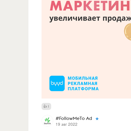
1
#FollowMeTo Ad
19 авг 2022