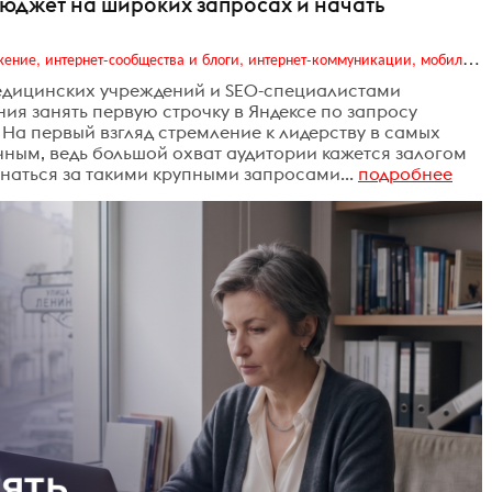
бюджет на широких запросах и начать
Digital (web-дизайн, интернет-реклама и продвижение, интернет-сообщества и блоги, интернет-коммуникации, мобильный маркетинг, реклама на цифровых экранах)
едицинских учреждений и SEO-специалистами
ия занять первую строчку в Яндексе по запросу
 На первый взгляд стремление к лидерству в самых
чным, ведь большой охват аудитории кажется залогом
гнаться за такими крупными запросами...
подробнее