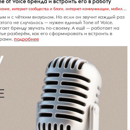
ne of Voice бренда и встроить его в работу
Digital (web-дизайн, интернет-реклама и продвижение, интернет-сообщества и блоги, интернет-коммуникации, мобильный маркетинг, реклама на цифровых экранах)
м и с чётким визуалом. Но если он звучит каждый раз
этого не случалось — нужен единый Tone of Voice.
ает бренду звучать по-своему. А ещё — работает на
тье разберём, как его сформировать и встроить в
ерами.
подробнее