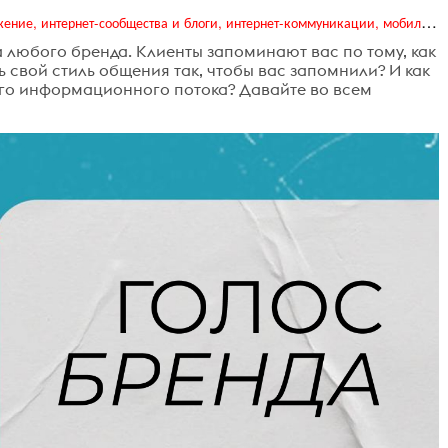
Digital (web-дизайн, интернет-реклама и продвижение, интернет-сообщества и блоги, интернет-коммуникации, мобильный маркетинг, реклама на цифровых экранах)
а любого бренда. Клиенты запоминают вас по тому, как
ь свой стиль общения так, чтобы вас запомнили? И как
го информационного потока? Давайте во всем