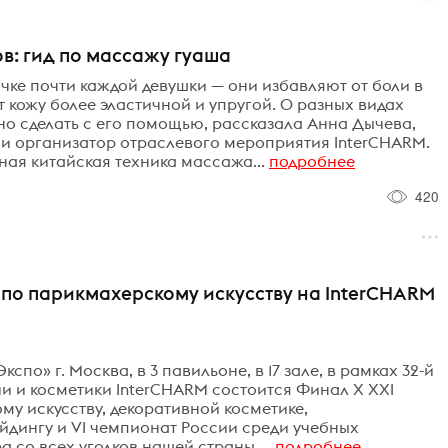
ов: гид по массажу гуаша
чке почти каждой девушки — они избавляют от боли в
кожу более эластичной и упругой. О разных видах
о сделать с его помощью, рассказала Анна Дычева,
 и организатор отраслевого мероприятия InterCHARM.
ая китайская техника массажа...
подробнее
420
по парикмахерскому искусству на InterCHARM
кспо» г. Москва, в 3 павильоне, в 17 зале, в рамках 32-й
и косметики InterCHARM состоится Финал Х XXI
у искусству, декоративной косметике,
йдингу и VI чемпионат России среди учебных
 со всех уголков нашей страны,...
подробнее