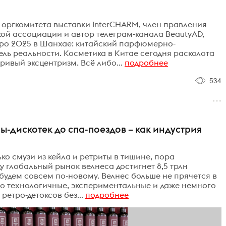
оргкомитета выставки InterCHARM, член правления
й ассоциации и автор телеграм-канала BeautyAD,
Expo 2025 в Шанхае: китайский парфюмерно-
ель реальности. Косметика в Китае сегодня расколота
гривый эксцентризм. Всё либо...
подробнее
534
ы-дискотек до спа-поездов – как индустрия
ько смузи из кейла и ретриты в тишине, пора
у глобальный рынок велнеса достигнет 8,5 трлн
 будем совсем по-новому. Велнес больше не прячется в
это технологичные, экспериментальные и даже немного
ретро-детоксов без...
подробнее