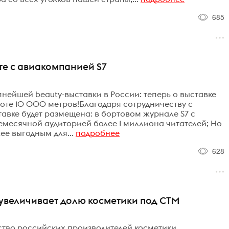
685
те с авиакомпанией S7
пнейшей beauty-выставки в России: теперь о выставке
ысоте 10 000 метров!Благодаря сотрудничеству с
авке будет размещена: в бортовом журнале S7 с
месячной аудиторией более 1 миллиона читателей; Но
ее выгодным для...
подробнее
628
и увеличивает долю косметики под СТМ
ество российских производителей косметики,