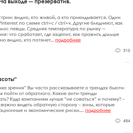
 На выходе — презерватив.
рии: видно, кто живой, а кто прикидывается. Одни
terest по схеме ctrl+c / ctrl+v. Другие бледнеют, как
олос певцы. Средняя температура по рынку —
я: что сработает, где зацепит, как прожить дольше
о видно, кто потянет...
подробнее
310
асоты"
ка зрения" Вы часто рассказываете о трендах бьюти-
ем пойти от обратного. Какие анти-тренды
ть? Куда компаниям лучше "не соваться" и почему? –
 важно видеть обратную сторону – зоны, которые
ационные и экономические риски....
подробнее
484