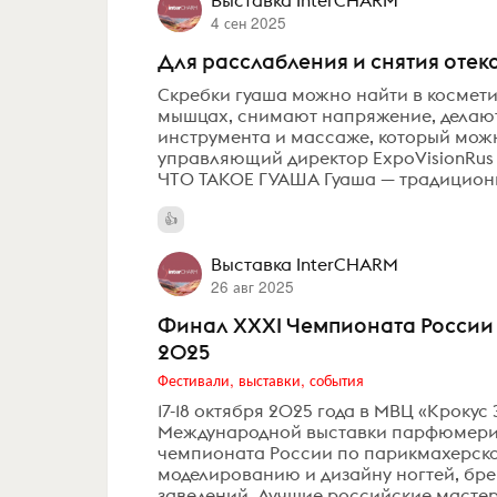
Выставка InterCHARM
4 сен 2025
Для расслабления и снятия отек
Скребки гуаша можно найти в космети
мышцах, снимают напряжение, делают 
инструмента и массаже, который можн
управляющий директор ExpoVisionRus
ЧТО ТАКОЕ ГУАША Гуаша — традиционн
Выставка InterCHARM
26 авг 2025
Финал XXXI Чемпионата России 
2025
Фестивали, выставки, события
17-18 октября 2025 года в МВЦ «Крокус Э
Международной выставки парфюмерии 
чемпионата России по парикмахерском
моделированию и дизайну ногтей, бре
заведений. Лучшие российские мастера